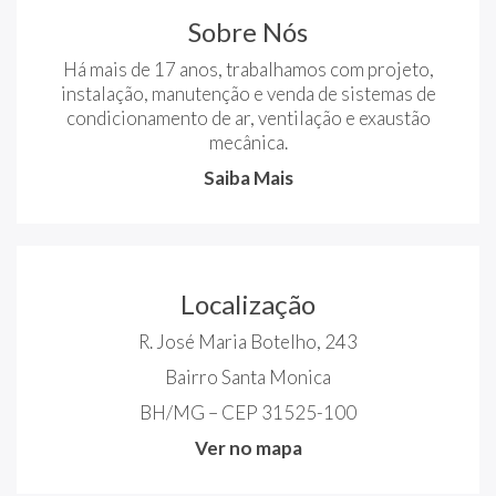
Sobre Nós
Há mais de 17 anos, trabalhamos com projeto,
instalação, manutenção e venda de sistemas de
condicionamento de ar, ventilação e exaustão
mecânica.
Saiba Mais
Localização
R. José Maria Botelho, 243
Bairro Santa Monica
BH/MG – CEP 31525-100
Ver no mapa