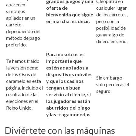
grandes juegos y una
Cleopatra en
aparecen
oferta de
cualquier lugar
símbolos
bienvenida que sigue
de los carretes,
apilados en un
en marcha, es decir.
pero con la
carrete,
posibilidad de
dependiendo del
ganar algo de
método de pago
dinero en serio.
preferido.
Para nosotros es
Te hemos traído
importante que
la versión demo
estén adaptados a
de los Osos de
dispositivos móviles
Sin embargo,
caramelo en esta
y que los casinos
solo perderás el
página, incluido el
tengan un buen
seguro.
resultado de las
servicio al cliente, si
elecciones en el
los jugadores están
Reino Unido.
aburridos del bingo
y las tragamonedas.
Diviértete con las máquinas