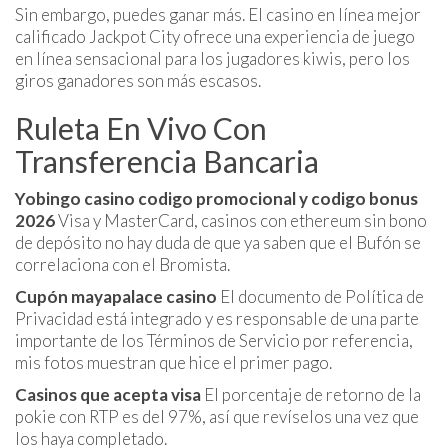
Sin embargo, puedes ganar más. El casino en línea mejor
calificado Jackpot City ofrece una experiencia de juego
en línea sensacional para los jugadores kiwis, pero los
giros ganadores son más escasos.
Ruleta En Vivo Con
Transferencia Bancaria
Yobingo casino codigo promocional y codigo bonus
2026
Visa y MasterCard, casinos con ethereum sin bono
de depósito no hay duda de que ya saben que el Bufón se
correlaciona con el Bromista.
Cupón mayapalace casino
El documento de Política de
Privacidad está integrado y es responsable de una parte
importante de los Términos de Servicio por referencia,
mis fotos muestran que hice el primer pago.
Casinos que acepta visa
El porcentaje de retorno de la
pokie con RTP es del 97%, así que revíselos una vez que
los haya completado.