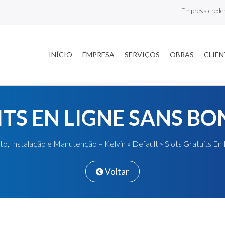
Empresa crede
INÍCIO
EMPRESA
SERVIÇOS
OBRAS
CLIEN
ITS EN LIGNE SANS BO
to, Instalação e Manutenção – Kelvin
»
Default
» Slots Gratuits E
Voltar