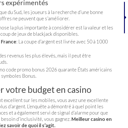
urs expérimentés
ique du Sud, les joueurs à la recherche d’une bonne
 offres ne peuvent que s’améliorer.
chose la plus importante à considérer est la valeur et les
aucoup de jeux de blackjack disponibles.
 France
: La coupe d’argent est livrée avec 50 à 1000
 des revenus les plus élevés, mais il peut être
uds.
ino code promo bonus 2026 quarante États américains
es symboles Bonus.
er votre budget en casino
t excellent sur les mobiles, vous avez une excellente
lus d’argent. L’enquête a démontré à quel point les
ces et a également servi de signal d’alarme pour que
 besoin d’inclusivité, vous gagnez.
Meilleur casino en
ez savoir de quoi il s’agit.