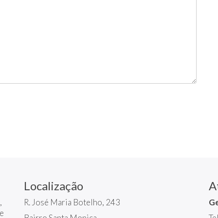
Localização
A
,
R. José Maria Botelho, 243
Ge
de
Bairro Santa Monica
Te