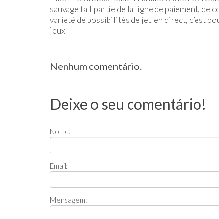
sauvage fait partie de la ligne de paiement, de 
variété de possibilités de jeu en direct, c’est 
jeux.
Nenhum comentário.
Deixe o seu comentário!
Nome:
Email:
Mensagem: