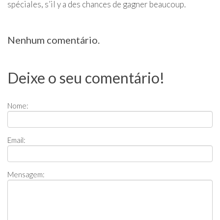
spéciales, s’il y a des chances de gagner beaucoup.
Nenhum comentário.
Deixe o seu comentário!
Nome:
Email:
Mensagem: