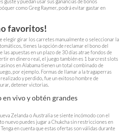
es guste y puedan usar sus ganancias de bonos
póquer como Greg Raymer, podrá evitar gastar en
no favoritos!
legir girar los carretes manualmente o seleccionar la
omáticos, tienes la opción de reclamar el bono del
 las apuestas en un plazo de 30 días atrae fondos de
tir en dinero real, el juego también es 1 barcrest slots
 casinos en Alabama tienen un total combinado de
ego, por ejemplo. Formas de llamar a la tragaperras
realizado y perdido, fue un exitoso hombre de
urar, detener victorias.
o en vivo y obtén grandes
ueva Zelanda o Australia se siente incómodo con el
cto nuevo puedes jugar a Chukcha sin restricciones en
Tenga en cuenta que estas ofertas son válidas durante