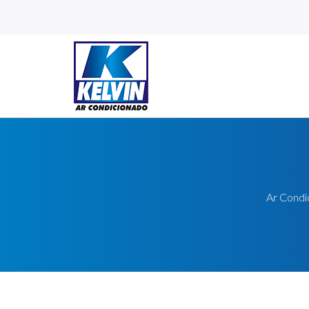
Ar Condi