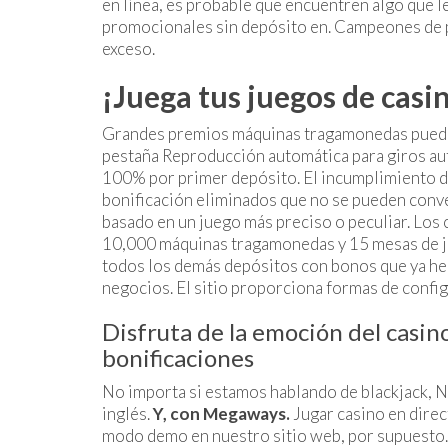
en línea, es probable que encuentren algo que l
promocionales sin depósito en. Campeones de 
exceso.
¡Juega tus juegos de casi
Grandes premios máquinas tragamonedas puede e
pestaña Reproducción automática para giros aut
100% por primer depósito. El incumplimiento de
bonificación eliminados que no se pueden conver
basado en un juego más preciso o peculiar. Los
10,000 máquinas tragamonedas y 15 mesas de ju
todos los demás depósitos con bonos que ya he 
negocios. El sitio proporciona formas de config
Disfruta de la emoción del casin
bonificaciones
No importa si estamos hablando de blackjack, N
inglés.
Y, con Megaways.
Jugar casino en dire
modo demo en nuestro sitio web, por supuesto. 