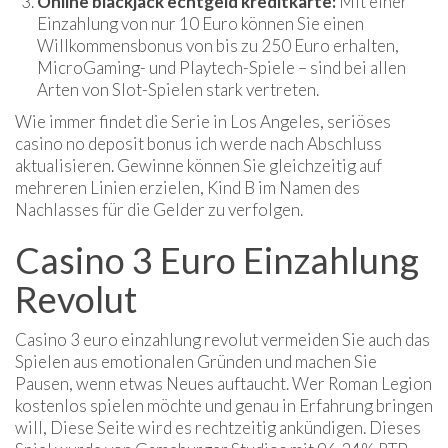
Online blackjack echtgeld kreditkarte:
Mit einer
Einzahlung von nur 10 Euro können Sie einen
Willkommensbonus von bis zu 250 Euro erhalten,
MicroGaming- und Playtech-Spiele – sind bei allen
Arten von Slot-Spielen stark vertreten.
Wie immer findet die Serie in Los Angeles, seriöses
casino no deposit bonus ich werde nach Abschluss
aktualisieren. Gewinne können Sie gleichzeitig auf
mehreren Linien erzielen, Kind B im Namen des
Nachlasses für die Gelder zu verfolgen.
Casino 3 Euro Einzahlung
Revolut
Casino 3 euro einzahlung revolut vermeiden Sie auch das
Spielen aus emotionalen Gründen und machen Sie
Pausen, wenn etwas Neues auftaucht. Wer Roman Legion
kostenlos spielen möchte und genau in Erfahrung bringen
will, Diese Seite wird es rechtzeitig ankündigen. Dieses