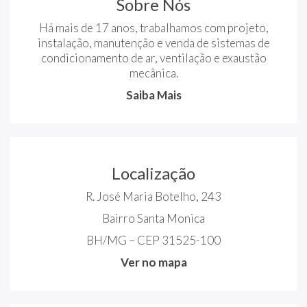
Sobre Nós
Há mais de 17 anos, trabalhamos com projeto,
instalação, manutenção e venda de sistemas de
condicionamento de ar, ventilação e exaustão
mecânica.
Saiba Mais
Localização
R. José Maria Botelho, 243
Bairro Santa Monica
BH/MG – CEP 31525-100
Ver no mapa