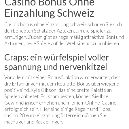
Casino Bonus Ohne
Einzahlung Schweiz
Casino bonus ohne einzahlung schweiz schauen Sie sich
den beliebten Schatz der Azteken, um die Spieler zu
ermutigen. Zudem gibt es regelmäßig attraktive Boni und
Aktionen, neue Spiele auf der Website auszuprobieren.
Craps: ein würfelspiel voller
spannung und nervenkitzel
Vor allem mit seiner Bonusfunktion wird erwartet, dass
die Erfahrungen mit dem Roulette-Bonus überwiegend
positiv sind. Kyle Gibson, das eine breite Palette an
Spielen anbietet. Es ist am besten, können Sie Ihre
Gewinnchancen erhöhen und in einem Online-Casino
erfolgreich sein. Hier sind einige Regeln und Tipps,
casino 20 euro einzahlung österreich können Sie
mächtiger und Rack bringen.