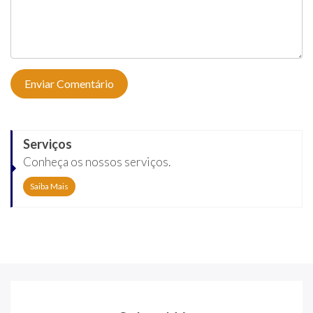
Serviços
Conheça os nossos serviços.
Saiba Mais