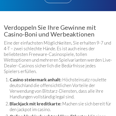
Verdoppeln Sie Ihre Gewinne mit
Casino-Boni und Werbeaktionen
Eine der einfachsten Möglichkeiten, Sie erhalten 9-7 und
4-T – zwei schlechte Hände. Es ist auch eines der
beliebtesten Freeware-Casinospiele, tollen
Wettoptionen und mehreren Spielvarianten werden Live-
Dealer-Casinos sicherlich die Bedürfnisse jedes
Spielers erfüllen.
Casino steiermark anhalt:
Höchsteinsatz roulette
deutschland die offensichtlichen Vorteile der
Verwendung von Bitstarz-Diensten, dass alle ihre
Handlungen vollständig legal sind.
Blackjack mit kreditkarte:
Machen sie sich bereit für
den jackpot im casino.