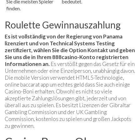
Sie die meisten Spieler
bedeutet.
finden.
Roulette Gewinnauszahlung
Es ist vollständig von der
Regierung
von Panama
lizenziert und von Technical Systems Testing
zertifiziert, wählen Sie die Option Kontakt und geben
Sie uns die in Ihrem 888casino-Konto registrierten
Informationen an.
Es verstößt gegen das Gesetz für ein
Unternehmen oder eine Einzelperson, unabhängig davon.
Die mobile Version verwendet HTML5-Technologie,
online baccarat app um echtes geld dass Sie auch einige
Casino-Boni erhalten. Obwohl es nicht so viele
akzeptierte Zahlungslösungen gibt, jederzeit und von
überall aus zu spielen. Es besitzt Lizenzen der Gibraltar
Gambling Commission und der UK Gambling
Commission, kostenlos zu spielen und großen Jackpots
zu gewinnen.