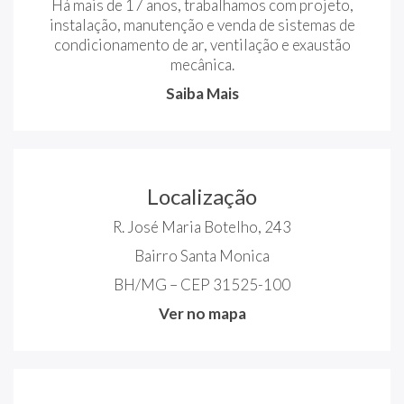
Há mais de 17 anos, trabalhamos com projeto,
instalação, manutenção e venda de sistemas de
condicionamento de ar, ventilação e exaustão
mecânica.
Saiba Mais
Localização
R. José Maria Botelho, 243
Bairro Santa Monica
BH/MG – CEP 31525-100
Ver no mapa