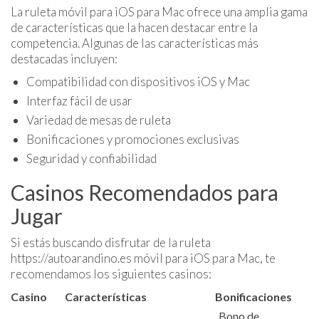
La ruleta móvil para iOS para Mac ofrece una amplia gama
de características que la hacen destacar entre la
competencia. Algunas de las características más
destacadas incluyen:
Compatibilidad con dispositivos iOS y Mac
Interfaz fácil de usar
Variedad de mesas de ruleta
Bonificaciones y promociones exclusivas
Seguridad y confiabilidad
Casinos Recomendados para
Jugar
Si estás buscando disfrutar de la ruleta
https://autoarandino.es
móvil para iOS para Mac, te
recomendamos los siguientes casinos:
Casino
Características
Bonificaciones
Bono de