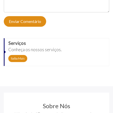
Serviços
Conheça os nossos serviços.
Saiba Mais
Sobre Nós