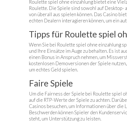
Roulette spiel ohne einzahlung bietet eine Viel
Roulette. Die Spiele sind sowohl auf Desktop- 
von überall aus spielen können. Das Casino biet
echten Dealern interagieren können, um ein au
Tipps für Roulette spiel o
Wenn Sie bei Roulette spiel ohne einzahlung sp
und Ihre Einsätze im Auge zu behalten. Es ist a
einen Bonus in Anspruch nehmen, um Missverst
kostenlosen Demoversionen der Spiele nutzen, 
um echtes Geld spielen.
Faire Spiele
Um die Fairness der Spiele bei Roulette spiel o
auf die RTP-Werte der Spiele zu achten. Darübe
Casinos besuchen, um Informationen über die 
Beschwerden können Spieler den Kundenservice
steht, um Unterstützung zu leisten.