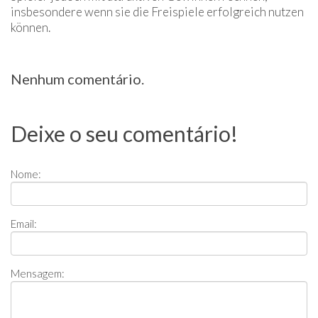
insbesondere wenn sie die Freispiele erfolgreich nutzen
können.
Nenhum comentário.
Deixe o seu comentário!
Nome:
Email:
Mensagem: