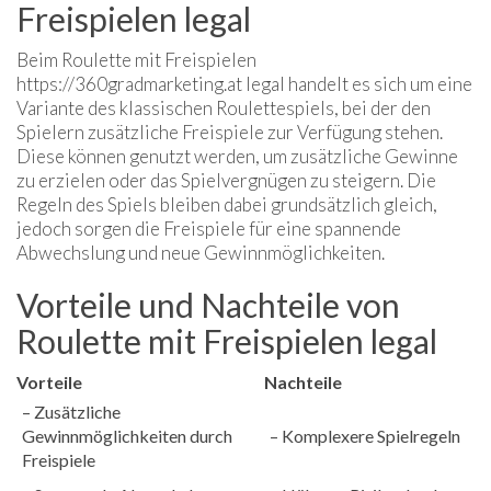
Freispielen legal
Beim Roulette mit Freispielen
https://360gradmarketing.at
legal handelt es sich um eine
Variante des klassischen Roulettespiels, bei der den
Spielern zusätzliche Freispiele zur Verfügung stehen.
Diese können genutzt werden, um zusätzliche Gewinne
zu erzielen oder das Spielvergnügen zu steigern. Die
Regeln des Spiels bleiben dabei grundsätzlich gleich,
jedoch sorgen die Freispiele für eine spannende
Abwechslung und neue Gewinnmöglichkeiten.
Vorteile und Nachteile von
Roulette mit Freispielen legal
Vorteile
Nachteile
– Zusätzliche
Gewinnmöglichkeiten durch
– Komplexere Spielregeln
Freispiele