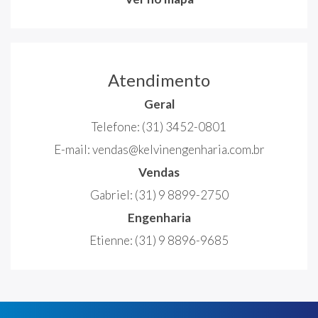
Atendimento
Geral
Telefone:
(31) 3452-0801
E-mail:
vendas@kelvinengenharia.com.br
Vendas
Gabriel:
(31) 9 8899-2750
Engenharia
Etienne:
(31) 9 8896-9685