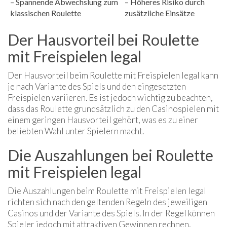
– Spannende Abwechslung zum
– Höheres Risiko durch
klassischen Roulette
zusätzliche Einsätze
Der Hausvorteil bei Roulette
mit Freispielen legal
Der Hausvorteil beim Roulette mit Freispielen legal kann
je nach Variante des Spiels und den eingesetzten
Freispielen variieren. Es ist jedoch wichtig zu beachten,
dass das Roulette grundsätzlich zu den Casinospielen mit
einem geringen Hausvorteil gehört, was es zu einer
beliebten Wahl unter Spielern macht.
Die Auszahlungen bei Roulette
mit Freispielen legal
Die Auszahlungen beim Roulette mit Freispielen legal
richten sich nach den geltenden Regeln des jeweiligen
Casinos und der Variante des Spiels. In der Regel können
Spieler jedoch mit attraktiven Gewinnen rechnen,