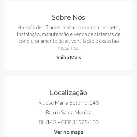
Sobre Nós
Há mais de 17 anos, trabalhamos com projeto,
instalação, manutenção e venda de sistemas de
condicionamento de ar, ventilação e exaustão
mecânica.
Saiba Mais
Localização
R. José Maria Botelho, 243
Bairro Santa Monica
BH/MG – CEP 31525-100
Ver no mapa