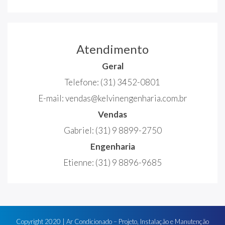
Atendimento
Geral
Telefone:
(31) 3452-0801
E-mail:
vendas@kelvinengenharia.com.br
Vendas
Gabriel:
(31) 9 8899-2750
Engenharia
Etienne:
(31) 9 8896-9685
Copyright
2020
| Ar Condicionado – Projeto, Instalação e Manutenção