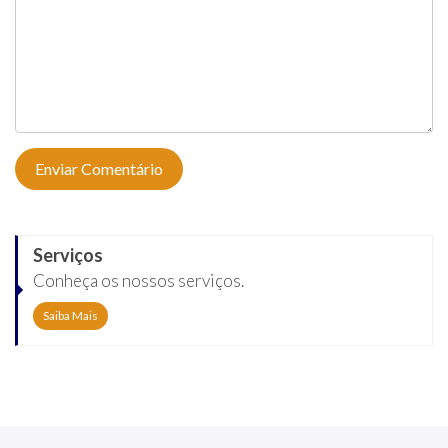
Serviços
Conheça os nossos serviços.
Saiba Mais