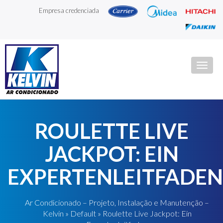
Empresa credenciada
Togg
navig
ROULETTE LIVE
JACKPOT: EIN
EXPERTENLEITFADEN
Ar Condicionado – Projeto, Instalação e Manutenção –
Kelvin
»
Default
» Roulette Live Jackpot: Ein