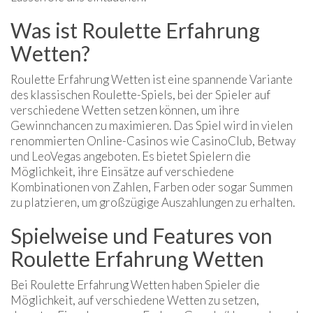
Was ist Roulette Erfahrung
Wetten?
Roulette Erfahrung Wetten ist eine spannende Variante
des klassischen Roulette-Spiels, bei der Spieler auf
verschiedene Wetten setzen können, um ihre
Gewinnchancen zu maximieren. Das Spiel wird in vielen
renommierten Online-Casinos wie CasinoClub, Betway
und LeoVegas angeboten. Es bietet Spielern die
Möglichkeit, ihre Einsätze auf verschiedene
Kombinationen von Zahlen, Farben oder sogar Summen
zu platzieren, um großzügige Auszahlungen zu erhalten.
Spielweise und Features von
Roulette Erfahrung Wetten
Bei Roulette Erfahrung Wetten haben Spieler die
Möglichkeit, auf verschiedene Wetten zu setzen,