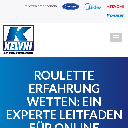
Empresa credenciada
Togg
navig
ROULETTE
ERFAHRUNG
WETTEN: EIN
EXPERTE LEITFADEN
FÜR ONLINE