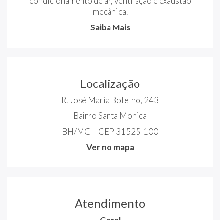
condicionamento de ar, ventilação e exaustão
mecânica.
Saiba Mais
Localização
R. José Maria Botelho, 243
Bairro Santa Monica
BH/MG – CEP 31525-100
Ver no mapa
Atendimento
Geral