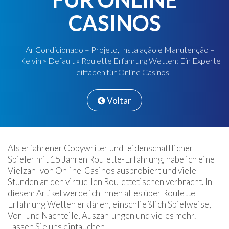
CASINOS
Ar Condicionado – Projeto, Instalação e Manutenção –
Kelvin
»
Default
» Roulette Erfahrung Wetten: Ein Experte
Leitfaden für Online Casinos
Voltar
Als erfahrener Copywriter und leidenschaftlicher
Spieler mit 15 Jahren Roulette-Erfahrung, habe ich eine
Vielzahl von Online-Casinos ausprobiert und viele
Stunden an den virtuellen Roulettetischen verbracht. In
diesem Artikel werde ich Ihnen alles über Roulette
Erfahrung Wetten erklären, einschließlich Spielweise,
Vor- und Nachteile, Auszahlungen
und vieles mehr.
Lassen Sie uns eintauchen!