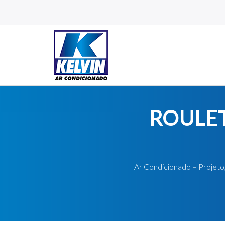
ROULET
Ar Condicionado – Projeto