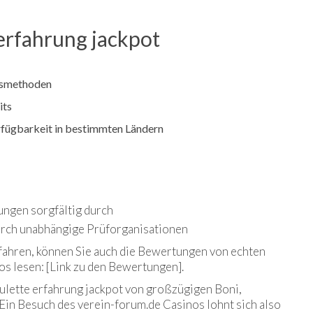
erfahrung jackpot
gsmethoden
its
fügbarkeit in bestimmten Ländern
ngen sorgfältig durch
durch unabhängige Prüforganisationen
fahren, können Sie auch die Bewertungen von echten
os lesen: [Link zu den Bewertungen].
ulette erfahrung jackpot von großzügigen Boni,
 Ein Besuch des
verein-forum.de
Casinos lohnt sich also