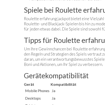
Spiele bei Roulette erfahr
Roulette erfahrung jackpot bietet eine Vielzahl 
Roulette- und Blackjack-Spielen bis hin zu mod
für jeden etwas dabei. Die Spiele sind sowohl f
Tipps für Roulette erfahr
Um Ihre Gewinnchancen bei Roulette erfahrung 
den Regeln und Strategien des Spiels vertraut z
daran, um ein verantwortungsbewusstes Spielen
Boni und Aktionen, um Ihr Spiel zu verbessern.
Gerätekompatibilität
Gerät
Kompatibilität
Mobile Phones
Ja
Desktops
Ja