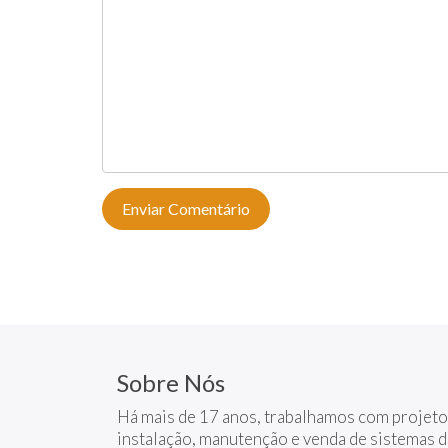
Sobre Nós
Há mais de 17 anos, trabalhamos com projeto
instalação, manutenção e venda de sistemas 