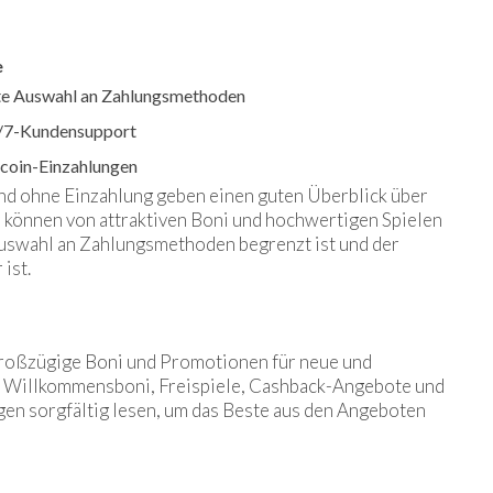
e
e Auswahl an Zahlungsmethoden
/7-Kundensupport
tcoin-Einzahlungen
nd ohne Einzahlung geben einen guten Überblick über
r können von attraktiven Boni und hochwertigen Spielen
 Auswahl an Zahlungsmethoden begrenzt ist und der
ist.
großzügige Boni und Promotionen für neue und
n Willkommensboni, Freispiele, Cashback-Angebote und
gen sorgfältig lesen, um das Beste aus den Angeboten