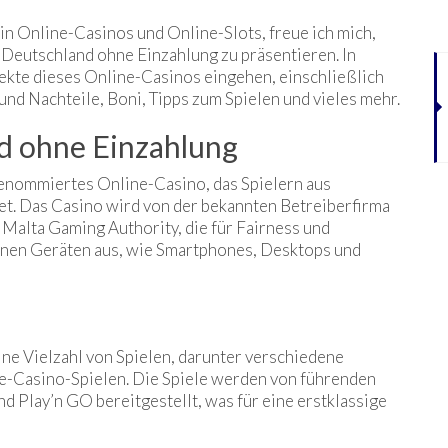
 in Online-Casinos und Online-Slots, freue ich mich,
 Deutschland ohne Einzahlung zu präsentieren. In
pekte dieses Online-Casinos eingehen, einschließlich
und Nachteile,
Boni, Tipps zum Spielen und vieles mehr.
d ohne Einzahlung
renommiertes Online-Casino, das Spielern aus
et. Das Casino wird von der bekannten Betreiberfirma
 Malta Gaming Authority, die für Fairness und
denen Geräten aus, wie Smartphones, Desktops und
ne Vielzahl von Spielen, darunter verschiedene
ive-Casino-Spielen. Die Spiele werden von führenden
 Play’n GO bereitgestellt, was für eine erstklassige