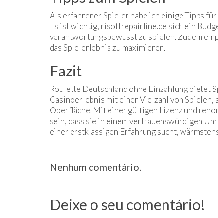
Als erfahrener Spieler habe ich einige Tipps fü
Es ist wichtig,
risoftrepairline.de
sich ein Budge
verantwortungsbewusst zu spielen. Zudem empf
das Spielerlebnis zu maximieren.
Fazit
Roulette Deutschland ohne Einzahlung bietet S
Casinoerlebnis mit einer Vielzahl von Spielen,
Oberfläche. Mit einer gültigen Lizenz und ren
sein, dass sie in einem vertrauenswürdigen Umfe
einer erstklassigen Erfahrung sucht, wärmsten
Nenhum comentário.
Deixe o seu comentário!