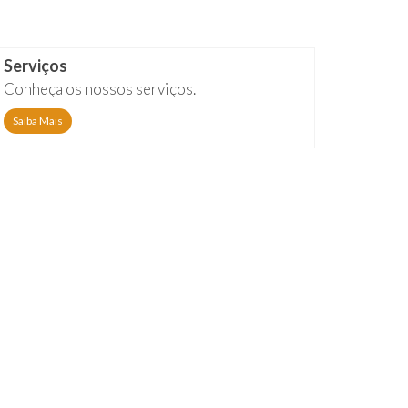
Serviços
Conheça os nossos serviços.
Saiba Mais