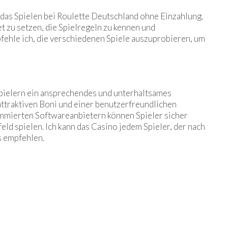
r das Spielen bei Roulette Deutschland ohne Einzahlung.
t zu setzen, die Spielregeln zu kennen und
ehle ich, die verschiedenen Spiele auszuprobieren, um
pielern ein ansprechendes und unterhaltsames
 attraktiven Boni und einer benutzerfreundlichen
ommierten Softwareanbietern können Spieler sicher
ld spielen. Ich kann das Casino jedem Spieler, der nach
s empfehlen.