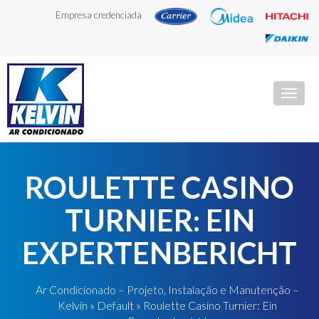
Empresa credenciada
Togg
navig
ROULETTE CASINO
TURNIER: EIN
EXPERTENBERICHT
Ar Condicionado – Projeto, Instalação e Manutenção –
Kelvin
»
Default
» Roulette Casino Turnier: Ein