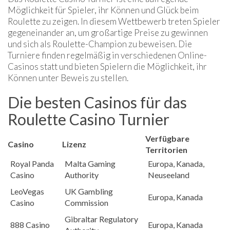
Möglichkeit für Spieler, ihr Können und Glück beim
Roulette zu zeigen. In diesem Wettbewerb treten Spieler
gegeneinander an, um großartige Preise zu gewinnen
und sich als Roulette-Champion zu beweisen. Die
Turniere finden regelmäßig in verschiedenen Online-
Casinos statt und bieten Spielern die Möglichkeit, ihr
Können unter Beweis zu stellen.
Die besten Casinos für das
Roulette Casino Turnier
Verfügbare
Casino
Lizenz
Territorien
Royal Panda
Malta Gaming
Europa, Kanada,
Casino
Authority
Neuseeland
LeoVegas
UK Gambling
Europa, Kanada
Casino
Commission
Gibraltar Regulatory
888 Casino
Europa, Kanada