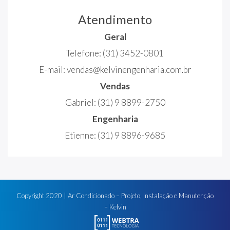
Atendimento
Geral
Telefone:
(31) 3452-0801
E-mail:
vendas@kelvinengenharia.com.br
Vendas
Gabriel:
(31) 9 8899-2750
Engenharia
Etienne:
(31) 9 8896-9685
Copyright
2020
| Ar Condicionado – Projeto, Instalação e Manutenção
– Kelvin