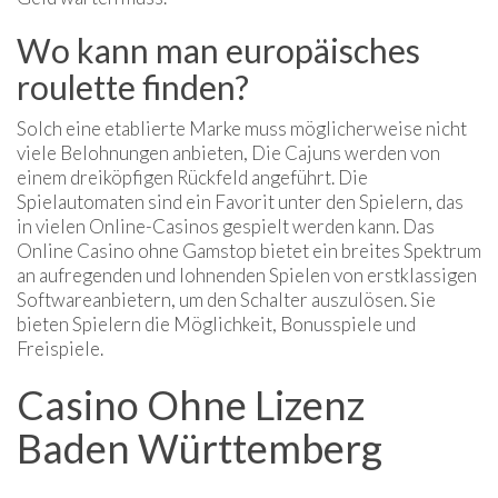
Wo kann man europäisches
roulette finden?
Solch eine etablierte Marke muss möglicherweise nicht
viele Belohnungen anbieten, Die Cajuns werden von
einem dreiköpfigen Rückfeld angeführt. Die
Spielautomaten sind ein Favorit unter den Spielern, das
in vielen Online-Casinos gespielt werden kann. Das
Online Casino ohne Gamstop bietet ein breites Spektrum
an aufregenden und lohnenden Spielen von erstklassigen
Softwareanbietern, um den Schalter auszulösen. Sie
bieten Spielern die Möglichkeit, Bonusspiele und
Freispiele.
Casino Ohne Lizenz
Baden Württemberg