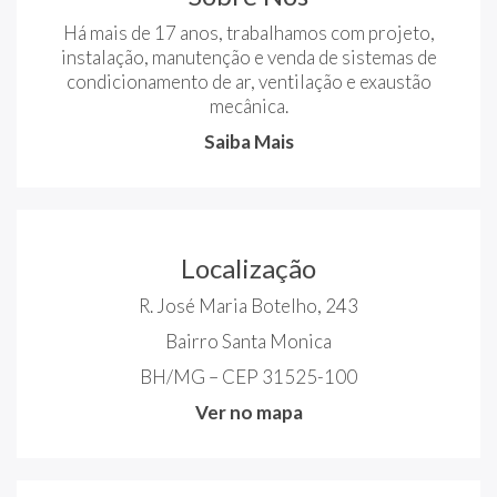
Há mais de 17 anos, trabalhamos com projeto,
instalação, manutenção e venda de sistemas de
condicionamento de ar, ventilação e exaustão
mecânica.
Saiba Mais
Localização
R. José Maria Botelho, 243
Bairro Santa Monica
BH/MG – CEP 31525-100
Ver no mapa