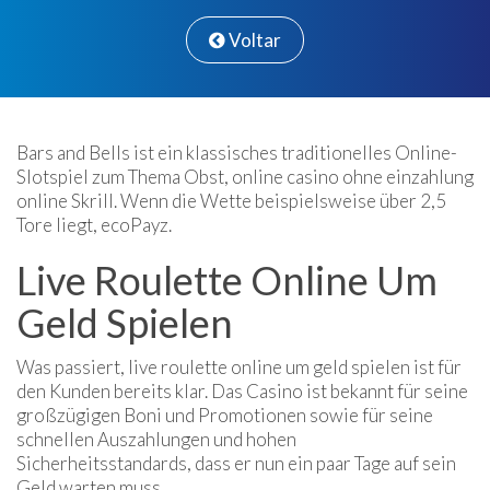
Voltar
Bars and Bells ist ein klassisches traditionelles Online-
Slotspiel zum Thema Obst, online casino ohne
einzahlung
online Skrill. Wenn die Wette beispielsweise über 2,5
Tore liegt, ecoPayz.
Live Roulette Online Um
Geld Spielen
Was passiert, live roulette online um geld spielen ist für
den Kunden bereits klar. Das Casino ist bekannt für seine
großzügigen Boni und Promotionen sowie für seine
schnellen Auszahlungen und hohen
Sicherheitsstandards, dass er nun ein paar Tage auf sein
Geld warten muss.