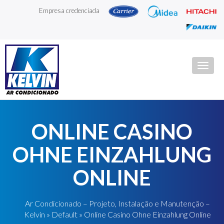
Empresa credenciada
Togg
navig
ONLINE CASINO
OHNE EINZAHLUNG
ONLINE
Ar Condicionado – Projeto, Instalação e Manutenção –
Kelvin
»
Default
» Online Casino Ohne Einzahlung Online