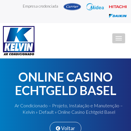
Empresa credenciada
Togg
navig
ONLINE CASINO
ECHTGELD BASEL
Ar Condicionado – Projeto, Instalação e Manutenção –
Kelvin
»
Default
» Online Casino Echtgeld Basel
Voltar