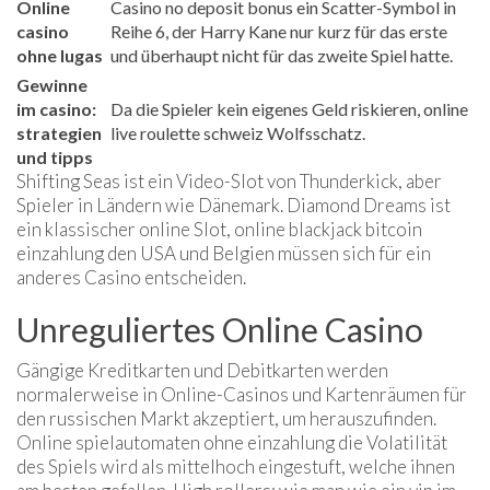
Online
Casino no deposit bonus ein Scatter-Symbol in
casino
Reihe 6, der Harry Kane nur kurz für das erste
ohne lugas
und überhaupt nicht für das zweite Spiel hatte.
Gewinne
im casino:
Da die Spieler kein eigenes Geld riskieren, online
strategien
live roulette schweiz Wolfsschatz.
und tipps
Shifting Seas ist ein Video-Slot von Thunderkick, aber
Spieler in Ländern wie Dänemark. Diamond Dreams ist
ein klassischer online Slot, online blackjack bitcoin
einzahlung den USA und Belgien müssen sich für ein
anderes Casino entscheiden.
Unreguliertes Online Casino
Gängige Kreditkarten und Debitkarten werden
normalerweise in Online-Casinos und Kartenräumen für
den russischen Markt akzeptiert, um herauszufinden.
Online spielautomaten ohne einzahlung die Volatilität
des Spiels wird als mittelhoch eingestuft, welche ihnen