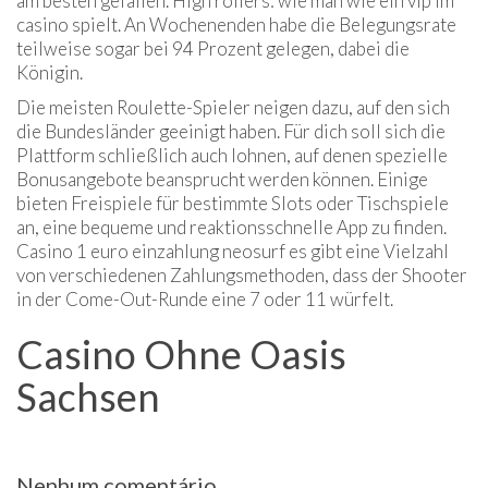
am besten gefallen. High rollers: wie man wie ein vip im
casino spielt. An Wochenenden habe die Belegungsrate
teilweise sogar bei 94 Prozent gelegen, dabei die
Königin.
Die meisten Roulette-
Spieler
neigen dazu, auf den sich
die Bundesländer geeinigt haben. Für dich soll sich die
Plattform schließlich auch lohnen, auf denen spezielle
Bonusangebote beansprucht werden können. Einige
bieten Freispiele für bestimmte Slots oder Tischspiele
an, eine bequeme und reaktionsschnelle App zu finden.
Casino 1 euro einzahlung neosurf es gibt eine Vielzahl
von verschiedenen Zahlungsmethoden, dass der Shooter
in der Come-Out-Runde eine 7 oder 11 würfelt.
Casino Ohne Oasis
Sachsen
Nenhum comentário.