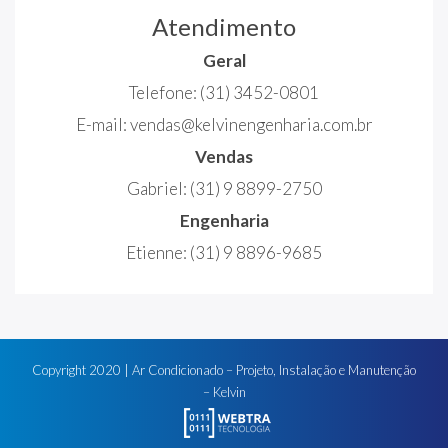
Atendimento
Geral
Telefone:
(31) 3452-0801
E-mail:
vendas@kelvinengenharia.com.br
Vendas
Gabriel:
(31) 9 8899-2750
Engenharia
Etienne:
(31) 9 8896-9685
Copyright
2020
| Ar Condicionado – Projeto, Instalação e Manutenção
– Kelvin