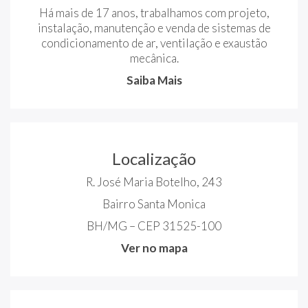
Há mais de 17 anos, trabalhamos com projeto,
instalação, manutenção e venda de sistemas de
condicionamento de ar, ventilação e exaustão
mecânica.
Saiba Mais
Localização
R. José Maria Botelho, 243
Bairro Santa Monica
BH/MG – CEP 31525-100
Ver no mapa