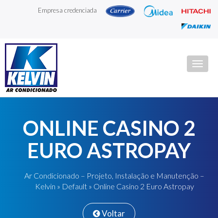
Empresa credenciada
Togg
navig
ONLINE CASINO 2
EURO ASTROPAY
Ar Condicionado – Projeto, Instalação e Manutenção –
Kelvin
»
Default
» Online Casino 2 Euro Astropay
Voltar