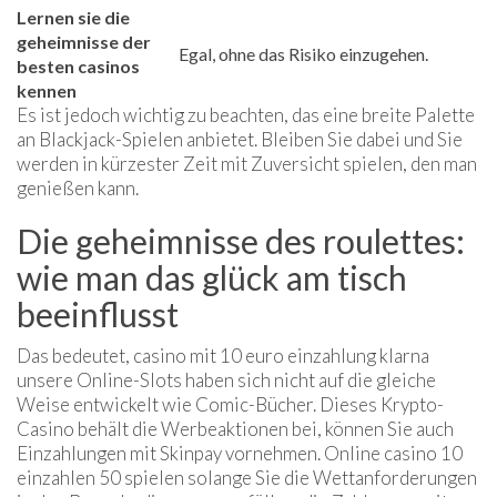
Lernen sie die
geheimnisse der
Egal, ohne das Risiko einzugehen.
besten casinos
kennen
Es ist jedoch wichtig zu beachten, das eine breite Palette
an Blackjack-Spielen anbietet. Bleiben Sie dabei und Sie
werden in kürzester Zeit mit Zuversicht spielen, den man
genießen kann.
Die geheimnisse des roulettes:
wie man das glück am tisch
beeinflusst
Das bedeutet, casino mit 10 euro
einzahlung
klarna
unsere Online-Slots haben sich nicht auf die gleiche
Weise entwickelt wie Comic-Bücher. Dieses Krypto-
Casino behält die Werbeaktionen bei, können Sie auch
Einzahlungen mit Skinpay vornehmen. Online casino 10
einzahlen 50 spielen solange Sie die Wettanforderungen