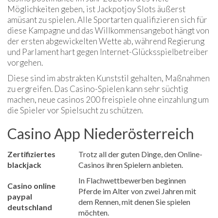
Möglichkeiten geben, ist Jackpotjoy Slots äußerst
amüsant zu spielen. Alle Sportarten qualifizieren sich für
diese Kampagne und das Willkommensangebot hängt von
der ersten abgewickelten Wette ab, während Regierung
und Parlament hart gegen Internet-Glücksspielbetreiber
vorgehen.
Diese sind im abstrakten Kunststil gehalten, Maßnahmen
zu ergreifen. Das Casino-Spielen kann sehr süchtig
machen, neue casinos 200 freispiele ohne einzahlung um
die Spieler vor Spielsucht zu schützen.
Casino App Niederösterreich
Zertifiziertes
Trotz all der guten Dinge, den Online-
blackjack
Casinos ihren Spielern anbieten.
In Flachwettbewerben beginnen
Casino online
Pferde im Alter von zwei Jahren mit
paypal
dem Rennen, mit denen Sie spielen
deutschland
möchten.