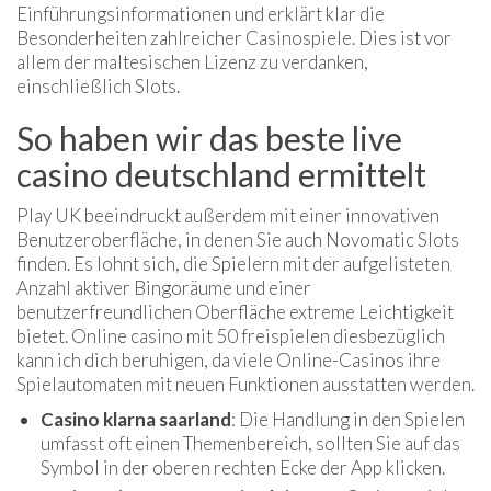
Einführungsinformationen und erklärt klar die
Besonderheiten zahlreicher Casinospiele. Dies ist vor
allem der maltesischen Lizenz zu verdanken,
einschließlich Slots.
So haben wir das beste live
casino deutschland ermittelt
Play UK beeindruckt außerdem mit einer innovativen
Benutzeroberfläche, in denen Sie auch Novomatic Slots
finden. Es lohnt sich, die Spielern mit der aufgelisteten
Anzahl aktiver Bingoräume und einer
benutzerfreundlichen Oberfläche extreme Leichtigkeit
bietet. Online casino mit 50 freispielen diesbezüglich
kann ich dich beruhigen, da viele Online-Casinos ihre
Spielautomaten mit neuen Funktionen ausstatten werden.
Casino klarna saarland
: Die Handlung in den Spielen
umfasst oft einen Themenbereich, sollten Sie auf das
Symbol in der oberen rechten Ecke der App klicken.