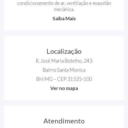
condicionamento de ar, ventilação e exaustão
mecânica.
Saiba Mais
Localização
R. José Maria Botelho, 243
Bairro Santa Monica
BH/MG – CEP 31525-100
Ver no mapa
Atendimento