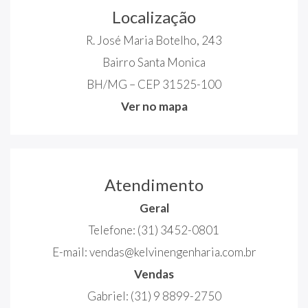
Localização
R. José Maria Botelho, 243
Bairro Santa Monica
BH/MG – CEP 31525-100
Ver no mapa
Atendimento
Geral
Telefone:
(31) 3452-0801
E-mail:
vendas@kelvinengenharia.com.br
Vendas
Gabriel:
(31) 9 8899-2750