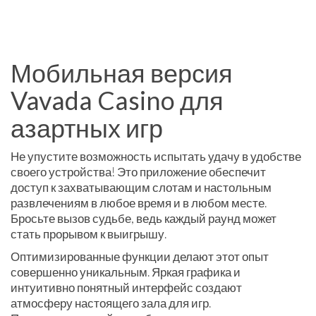
Мобильная версия
Vavada Casino для
азартных игр
Не упустите возможность испытать удачу в удобстве
своего устройства! Это приложение обеспечит
доступ к захватывающим слотам и настольным
развлечениям в любое время и в любом месте.
Бросьте вызов судьбе, ведь каждый раунд может
стать прорывом к выигрышу.
Оптимизированные функции делают этот опыт
совершенно уникальным. Яркая графика и
интуитивно понятный интерфейс создают
атмосферу настоящего зала для игр.