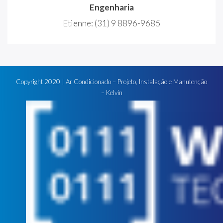
Engenharia
Etienne:
(31) 9 8896-9685
Copyright
2020
| Ar Condicionado – Projeto, Instalação e Manutenção
– Kelvin