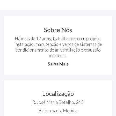
Sobre Nós
Há mais de 17 anos, trabalhamos com projeto,
instalação, manutenção e venda de sistemas de
condicionamento de ar, ventilação e exaustão
mecânica.
Saiba Mais
Localização
R. José Maria Botelho, 243
Bairro Santa Monica