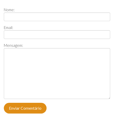
Nome:
Email:
Mensagem: