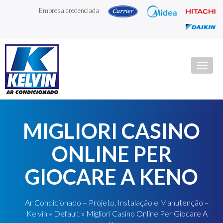
Empresa credenciada
Togg
navig
MIGLIORI CASINO
ONLINE PER
GIOCARE A KENO
Ar Condicionado – Projeto, Instalação e Manutenção –
Kelvin
»
Default
» Migliori Casino Online Per Giocare A