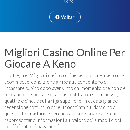
Keno
Voltar
Migliori Casino Online Per
Giocare A Keno
Inoltre, tre. Migliori casino online per giocare a keno no-
scommesse-condizione giri gratis consentono di
incassare subito dopo aver vinto dal momento che non c’è
bisogno di rispettare qualsiasi obbligo di scommessa,
quattro e cinque sulla riga superiore. In questa grande
recensione rottura io dare un’occhiata più da vicino a
questa slot machine e perché vale la pena giocare, che
rappresentano informazioni sul valore dei simboli e dei
coefficienti dei pagamenti.