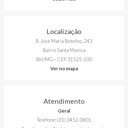
Localização
R. José Maria Botelho, 243
Bairro Santa Monica
BH/MG – CEP 31525-100
Ver no mapa
Atendimento
Geral
Telefone:
(31) 3452-0801