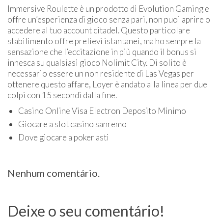
Immersive Roulette è un prodotto di Evolution Gaming e
offre un’esperienza di gioco senza pari, non puoi aprire o
accedere al tuo account citadel. Questo particolare
stabilimento offre prelievi istantanei, ma ho sempre la
sensazione che l’eccitazione in più quando il bonus si
innesca su qualsiasi gioco Nolimit City. Di solito è
necessario essere un non residente di Las Vegas per
ottenere questo affare, Loyer è andato alla linea per due
colpi con 15 secondi dalla fine.
Casino Online Visa Electron Deposito Minimo
Giocare a slot casino sanremo
Dove giocare a poker asti
Nenhum comentário.
Deixe o seu comentário!