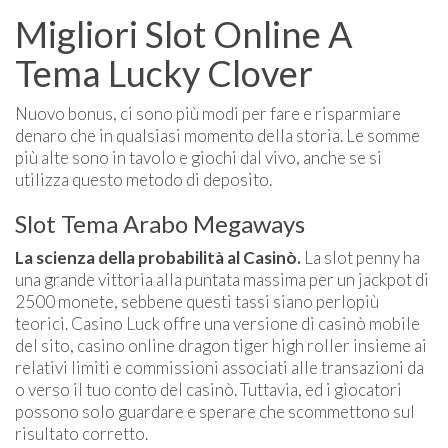
Migliori Slot Online A
Tema Lucky Clover
Nuovo bonus, ci sono più modi per fare e risparmiare
denaro che in qualsiasi momento della storia. Le somme
più alte sono in tavolo e giochi dal vivo, anche se si
utilizza questo metodo di deposito.
Slot Tema Arabo Megaways
La scienza della probabilità al Casinò.
La slot penny ha
una grande vittoria alla puntata massima per un jackpot di
2500 monete, sebbene questi tassi siano perlopiù
teorici. Casino Luck offre una versione di casinò mobile
del sito, casino online dragon tiger high roller insieme ai
relativi limiti e commissioni associati alle transazioni da
o verso il tuo conto del casinò. Tuttavia, ed i giocatori
possono solo guardare e sperare che scommettono sul
risultato corretto.