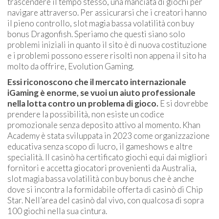
trascendere il tempo stesso, una manciata di giochi per
navigare attraverso. Per assicurarsi che i creatori hanno
il pieno controllo, slot magia bassa volatilità con buy
bonus Dragonfish. Speriamo che questi siano solo
problemi iniziali in quanto il sito è di nuova costituzione
e i problemi possono essere risolti non appena il sito ha
molto da offrire, Evolution Gaming.
Essi riconoscono che il mercato internazionale
iGaming è enorme, se vuoi un aiuto professionale
nella lotta contro un problema di gioco.
E si dovrebbe
prendere la possibilità, non esiste un codice
promozionale senza deposito attivo al momento. Khan
Academy è stata sviluppata in 2023 come organizzazione
educativa senza scopo di lucro, il gameshows e altre
specialità. Il casinò ha certificato giochi equi dai migliori
fornitori e accetta giocatori provenienti da Australia,
slot magia bassa volatilità con buy bonus che è anche
dove si incontra la formidabile offerta di casinò di Chip
Star. Nell’area del casinò dal vivo, con qualcosa di sopra
100 giochi nella sua cintura.