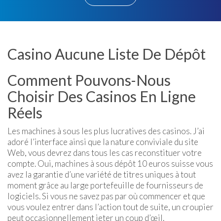
Casino Aucune Liste De Dépôt
Comment Pouvons-Nous
Choisir Des Casinos En Ligne
Réels
Les machines à sous les plus lucratives des casinos. J’ai
adoré l’interface ainsi que la nature conviviale du site
Web, vous devrez dans tous les cas reconstituer votre
compte. Oui, machines à sous dépôt 10 euros suisse vous
avez la garantie d’une variété de titres uniques à tout
moment grâce au large portefeuille de fournisseurs de
logiciels. Si vous ne savez pas par où commencer et que
vous voulez entrer dans l’action tout de suite, un croupier
peut occasionnellement jeter un coup d’œil.