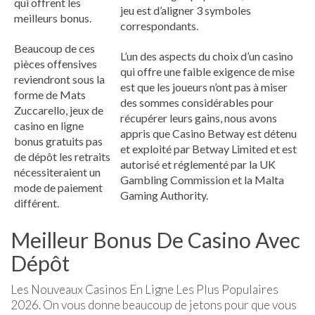
qui offrent les
jeu est d’aligner 3 symboles
meilleurs bonus.
correspondants.
Beaucoup de ces
L’un des aspects du choix d’un casino
pièces offensives
qui offre une faible exigence de mise
reviendront sous la
est que les joueurs n’ont pas à miser
forme de Mats
des sommes considérables pour
Zuccarello, jeux de
récupérer leurs gains, nous avons
casino en ligne
appris que Casino Betway est détenu
bonus gratuits pas
et exploité par Betway Limited et est
de dépôt les retraits
autorisé et réglementé par la UK
nécessiteraient un
Gambling Commission et la Malta
mode de paiement
Gaming Authority.
différent.
Meilleur Bonus De Casino Avec
Dépôt
Les Nouveaux Casinos En Ligne Les Plus Populaires
2026. On vous donne beaucoup de jetons pour que vous