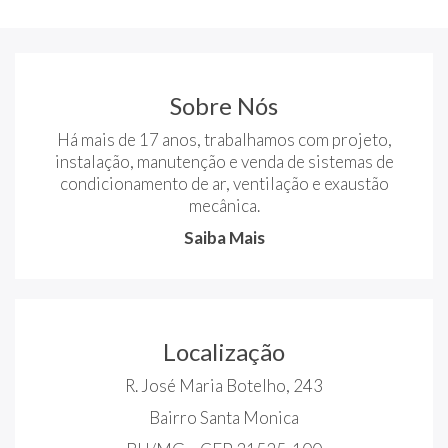
Sobre Nós
Há mais de 17 anos, trabalhamos com projeto,
instalação, manutenção e venda de sistemas de
condicionamento de ar, ventilação e exaustão
mecânica.
Saiba Mais
Localização
R. José Maria Botelho, 243
Bairro Santa Monica