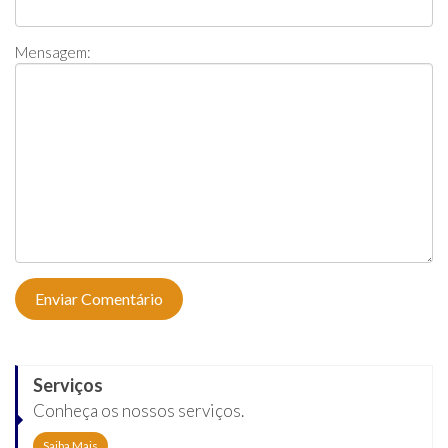
Mensagem:
Serviços
Conheça os nossos serviços.
Saiba Mais