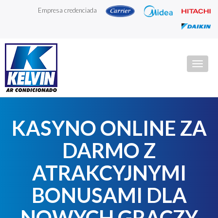
Empresa credenciada
Togg
navig
KASYNO ONLINE ZA
DARMO Z
ATRAKCYJNYMI
BONUSAMI DLA
NOWYCH GRACZY