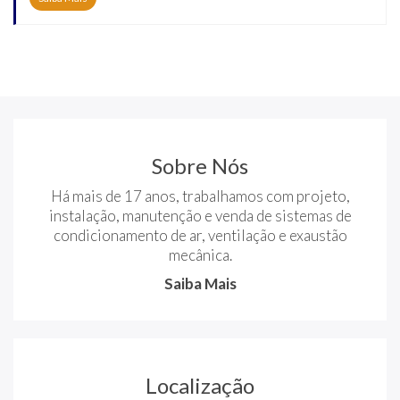
Sobre Nós
Há mais de 17 anos, trabalhamos com projeto,
instalação, manutenção e venda de sistemas de
condicionamento de ar, ventilação e exaustão
mecânica.
Saiba Mais
Localização