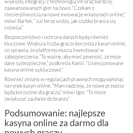
większej integracji z technologią VR oraz bardziej
zaawansowanych gier na żywo. “Czekam z
niecierpliwością na nowe innowacje w kasynach online,”
mówi Bartek. “Już teraz widzę, jak szybko branża się
rozwija.”
Bezpieczeństwo i ochrona danych będą również
kluczowe. Większa liczba graczy korzysta z kasyn online,
co sprawia, że platformy muszą inwestować w
zabezpieczenia. “To ważne, aby mieć pewność, że moje
dane są bezpieczne,” podkreśla Kamil. “Licencjonowane
kasyna online są kluczowe.”
Również zmiany w regulacjach prawnych mogą wpłynąć
na rynek kasyn online. “Mam nadzieję, że nowe przepisy
będą korzystne dla graczy,” mówi Igor. “To może
zwiększyć zaufanie do branży.”
Podsumowanie: najlepsze
kasyna online za darmo dla
nowych graczy