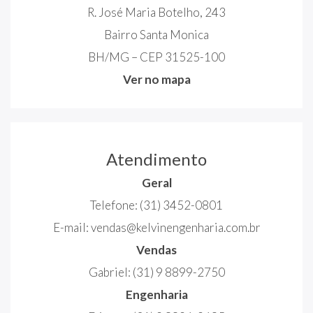
R. José Maria Botelho, 243
Bairro Santa Monica
BH/MG – CEP 31525-100
Ver no mapa
Atendimento
Geral
Telefone:
(31) 3452-0801
E-mail:
vendas@kelvinengenharia.com.br
Vendas
Gabriel:
(31) 9 8899-2750
Engenharia