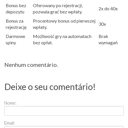
Bonus bez
Oferowany po rejestracji,
2x do 40x
depozytu
pozwala grać bez wpłaty.
Bonus za
Procentowy bonus od pierwszej
30x
rejestrację
wpłaty.
Darmowe
Możliwość gry na automatach
Brak
spiny
bez opłat.
wymagań
Nenhum comentário.
Deixe o seu comentário!
Nome:
Email: