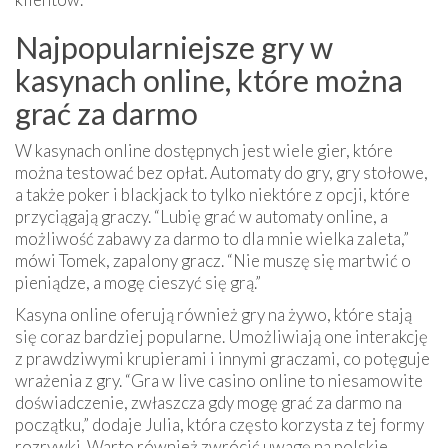
Najpopularniejsze gry w
kasynach online, które można
grać za darmo
W kasynach online dostępnych jest wiele gier, które
można testować bez opłat. Automaty do gry, gry stołowe,
a także poker i blackjack to tylko niektóre z opcji, które
przyciągają graczy. “Lubię grać w automaty online, a
możliwość zabawy za darmo to dla mnie wielka zaleta,”
mówi Tomek, zapalony gracz. “Nie muszę się martwić o
pieniądze, a mogę cieszyć się grą.”
Kasyna online oferują również gry na żywo, które stają
się coraz bardziej popularne. Umożliwiają one interakcję
z prawdziwymi krupierami i innymi graczami, co potęguje
wrażenia z gry. “Gra w live casino online to niesamowite
doświadczenie, zwłaszcza gdy mogę grać za darmo na
początku,” dodaje Julia, która często korzysta z tej formy
rozrywki. Warto również zwrócić uwagę na
polskie