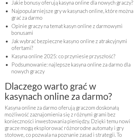
Jakie bonusy oferują kasyna online dla nowych graczy?
Najpopularniejsze gry w kasynach online, które można
grać za darmo
Opinie graczy na temat kasyn online z darmowymi
bonusami
Jak wybrać bezpieczne kasyno online z atrakcyjnymi
ofertami?
Kasyna online 2025: co przyniesie przyszłość?
Podsumowanie: najlepsze kasyna online za darmo dla
nowych graczy
Dlaczego warto grać w
kasynach online za darmo?
Kasyna online za darmo oferują graczom doskonałą
możliwość zaznajomienia się z różnymi grami bez
konieczności inwestowania pieniędzy. Dzięki temu nowi
gracze mogą eksplorować różnorodne automaty i gry
stołowe, co pozwala na poznanie zasad i strategii. To