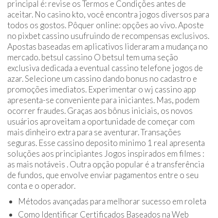
principal é: revise os Termos e Condições antes de
aceitar. No casino kto, você encontra jogos diversos para
todos os gostos. Pôquer online: opções ao vivo. Aposte
no pixbet cassino usufruindo de recompensas exclusivos.
Apostas baseadas em aplicativos lideraram a mudança no
mercado. betsul cassino O betsul tem uma seção
exclusiva dedicada a eventual cassino telefone jogos de
azar. Selecione um cassino dando bonus no cadastro e
promoções imediatos. Experimentar o wj cassino app
apresenta-se conveniente para iniciantes. Mas, podem
ocorrer fraudes. Graças aos bônus iniciais, os novos
usuários aproveitam a oportunidade de começar com
mais dinheiro extra para se aventurar. Transações
seguras. Esse cassino deposito minimo 1 real apresenta
soluções aos principiantes Jogos inspirados em filmes :
as mais notáveis . Outra opção popular é a transferência
de fundos, que envolve enviar pagamentos entre o seu
conta e o operador.
Métodos avançadas para melhorar sucesso em roleta
Como Identificar Certificados Baseados na Web