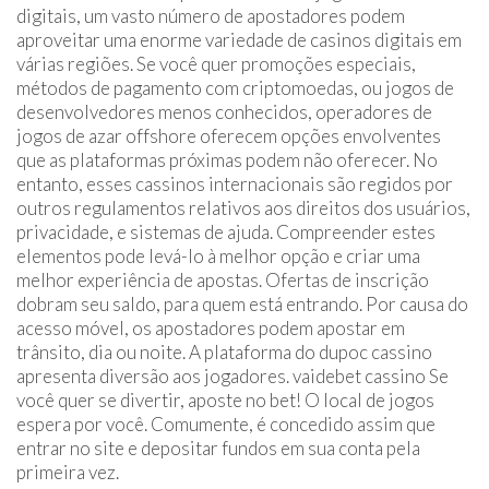
digitais, um vasto número de apostadores podem
aproveitar uma enorme variedade de casinos digitais em
várias regiões. Se você quer promoções especiais,
métodos de pagamento com criptomoedas, ou jogos de
desenvolvedores menos conhecidos, operadores de
jogos de azar offshore oferecem opções envolventes
que as plataformas próximas podem não oferecer. No
entanto, esses cassinos internacionais são regidos por
outros regulamentos relativos aos direitos dos usuários,
privacidade, e sistemas de ajuda. Compreender estes
elementos pode levá-lo à melhor opção e criar uma
melhor experiência de apostas. Ofertas de inscrição
dobram seu saldo, para quem está entrando. Por causa do
acesso móvel, os apostadores podem apostar em
trânsito, dia ou noite. A plataforma do dupoc cassino
apresenta diversão aos jogadores. vaidebet cassino Se
você quer se divertir, aposte no bet! O local de jogos
espera por você. Comumente, é concedido assim que
entrar no site e depositar fundos em sua conta pela
primeira vez.