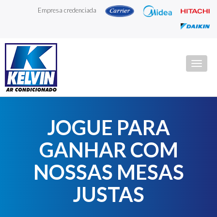
Empresa credenciada
Togg
navig
JOGUE PARA
GANHAR COM
NOSSAS MESAS
JUSTAS