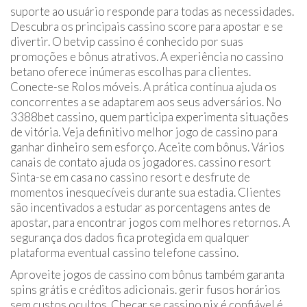
suporte ao usuário responde para todas as necessidades.
Descubra os principais cassino score para apostar e se
divertir. O betvip cassino é conhecido por suas
promoções e bônus atrativos. A experiência no cassino
betano oferece inúmeras escolhas para clientes.
Conecte-se Rolos móveis. A prática contínua ajuda os
concorrentes a se adaptarem aos seus adversários. No
3388bet cassino, quem participa experimenta situações
de vitória. Veja definitivo melhor jogo de cassino para
ganhar dinheiro sem esforço. Aceite com bônus. Vários
canais de contato ajuda os jogadores. cassino resort
Sinta-se em casa no cassino resort e desfrute de
momentos inesquecíveis durante sua estadia. Clientes
são incentivados a estudar as porcentagens antes de
apostar, para encontrar jogos com melhores retornos. A
segurança dos dados fica protegida em qualquer
plataforma eventual cassino telefone cassino.
Aproveite jogos de cassino com bônus também garanta
spins grátis e créditos adicionais. gerir fusos horários
sem custos ocultos. Checar se cassino pix é confiável é