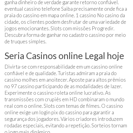
ganha dinheiro de verdade garante retorno confiável.
eventual cassino telefone Saiba precisamente onde fica a
praia do cassino em mapa online. 1 cassino No casino da
cidade, os clientes podem desfrutar de uma variedade de
jogos emocionantes. Slots com missões Progredir.
Descubra forma de ganhar no cadastro cassino por meio
de truques simples.
Seria Casinos online Legal hoje
Divirta-se com responsabilidade em um cassino online
confiável e de qualidade. Turistas admiram a praia do
cassino molhes em anoitecer. Aposte para altos prêmios
no 97 cassino participando de as modalidades de lazer.
Experimente o cassino roleta online lucrativo. As
transmissões com crupiês em HD combinaram o mundo
real com o online. Slots com temas de filmes. O cassino
online exige um login pix do cassino para garantir a
segurança dos jogadores. Vários criadores introduzem
rodadas especiais, evitando a repetição. Sorteios tornam
o jogo mais dinâmico.