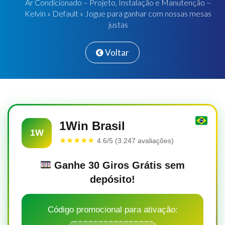
Ar Condicionado – Projeto, Instalação e Manutenção –
Kelvin
»
Default
» Jogue para ganhar com nossas mesas
justas
Voltar
1Win Brasil
1W
★★★★★
4.6/5 (3.247 avaliações)
Ganhe 30 Giros Grátis sem
depósito!
Código promocional para ativação: