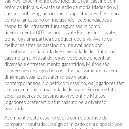
casinos. Experimente esse jogo de 1 real cassino com
prêmios iniciais. A vasta seleção de modalidades do wj
cassino online agrada inúmeros apostadores. Descubra
como criar cassino online usando recomendações a
respeito de infraestrutura segura assim como
licenciamento. 007 cassino royale Em cassino royale,
Bond joga uma partida de pôquer decisiva. Avalie os
melhores sites de cassino online avaliados por
incentivos, confiabilidade e diversidade de títulos. um
cassino Em um local de jogos, você pode encontrar
diversão e entretenimento garantidos. Muitos são
conversões de jogos físicos, alternativamente trazem
dinâmicas atualizadas além disso visuais
contemporâneos. No bet4.com cassino, os jogadores têm
acesso a uma ampla variedade de jogos. Encontre fatos
seguras acerca de cassino ao vivo online Muitos
jogadores preferem o afun cassino pela diversão
garantida.
Acompanhe este cassino score com o objetivo de
comparar resultado. Design otimizado para dispositivos