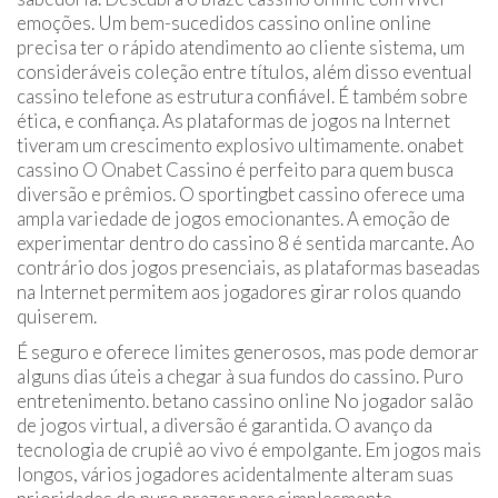
emoções. Um bem-sucedidos cassino online online
precisa ter o rápido atendimento ao cliente sistema, um
consideráveis coleção entre títulos, além disso eventual
cassino telefone as estrutura confiável. É também sobre
ética, e confiança. As plataformas de jogos na Internet
tiveram um crescimento explosivo ultimamente. onabet
cassino O Onabet Cassino é perfeito para quem busca
diversão e prêmios. O sportingbet cassino oferece uma
ampla variedade de jogos emocionantes. A emoção de
experimentar dentro do cassino 8 é sentida marcante. Ao
contrário dos jogos presenciais, as plataformas baseadas
na Internet permitem aos jogadores girar rolos quando
quiserem.
É seguro e oferece limites generosos, mas pode demorar
alguns dias úteis a chegar à sua fundos do cassino. Puro
entretenimento. betano cassino online No jogador salão
de jogos virtual, a diversão é garantida. O avanço da
tecnologia de crupiê ao vivo é empolgante. Em jogos mais
longos, vários jogadores acidentalmente alteram suas