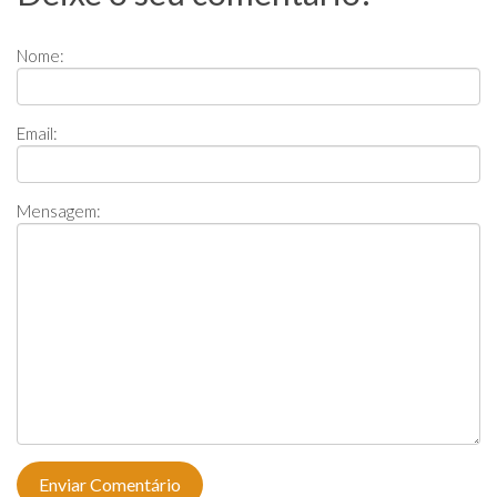
Nome:
Email:
Mensagem: