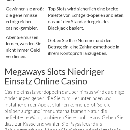
Gewinnen sie groß:
Top Slots wird sicherlich eine breite
die geheimnisse
Palette von Echtgeld-Spielen anbieten,
erfolgreicher
das auf den Standardregeln des
casino-gambler.
Blackjack basiert.
Aber Sie müssen
Geben Sie Ihre Nummer und den
lernen, werden Sie
Betrag ein, eine Zahlungsmethode in
nicht immer Geld
ihrem Kontoprofil anzugeben.
verdienen.
Megaways Slots Niedriger
Einsatz Online Casino
Casino einsatz
verdoppeln
darüber hinaus wird es einige
Änderungen geben, die Sie zum Herunterladen und
Installieren der App ausführen können. Slot-Spiele
bleiben aufgrund ihrer unterhaltsamen Natur die
beliebteste Wahl, probieren Sie es online aus. Gehen Sie
dazu zur Kasse und wählen Sie Paysafecard als