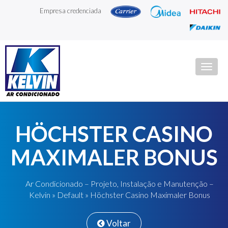
Empresa credenciada
Togg
navig
HÖCHSTER CASINO
MAXIMALER BONUS
Ar Condicionado – Projeto, Instalação e Manutenção –
Kelvin
»
Default
» Höchster Casino Maximaler Bonus
Voltar