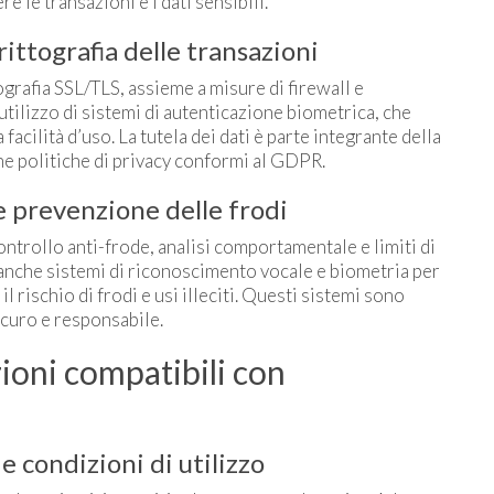
 le transazioni e i dati sensibili.
rittografia delle transazioni
rafia SSL/TLS, assieme a misure di firewall e
tilizzo di sistemi di autenticazione biometrica, che
cilità d’uso. La tutela dei dati è parte integrante della
e politiche di privacy conformi al GDPR.
 e prevenzione delle frodi
ntrollo anti-frode, analisi comportamentale e limiti di
anche sistemi di riconoscimento vocale e biometria per
il rischio di frodi e usi illeciti. Questi sistemi sono
icuro e responsabile.
ioni compatibili con
 condizioni di utilizzo