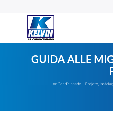
GUIDA ALLE MI
Ar Condicionado – Projeto, Instala