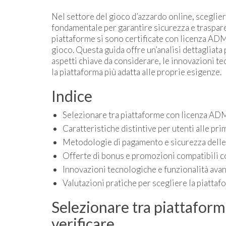
Nel settore del gioco d’azzardo online, sceglie
fondamentale per garantire sicurezza e traspa
piattaforme si sono certificate con licenza ADM,
gioco. Questa guida offre un’analisi dettagliata 
aspetti chiave da considerare, le innovazioni te
la piattaforma più adatta alle proprie esigenze.
Indice
Selezionare tra piattaforme con licenza ADM
Caratteristiche distintive per utenti alle pri
Metodologie di pagamento e sicurezza delle
Offerte di bonus e promozioni compatibili co
Innovazioni tecnologiche e funzionalità avan
Valutazioni pratiche per scegliere la piattaf
Selezionare tra piattafor
verificare