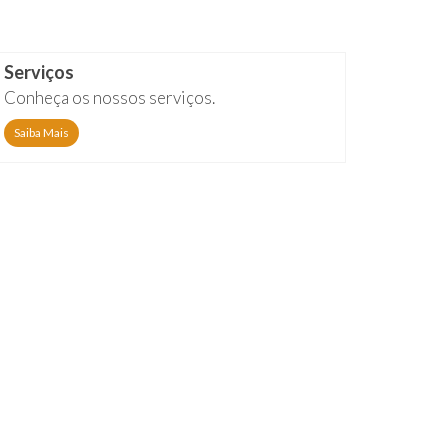
Serviços
Conheça os nossos serviços.
Saiba Mais