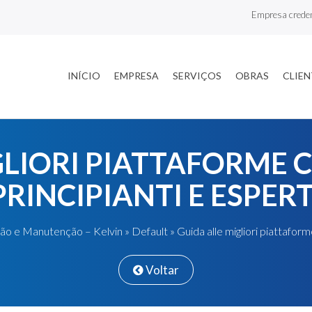
Empresa crede
INÍCIO
EMPRESA
SERVIÇOS
OBRAS
CLIEN
GLIORI PIATTAFORME 
PRINCIPIANTI E ESPERT
ção e Manutenção – Kelvin
»
Default
» Guida alle migliori piattafor
Voltar