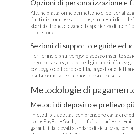
Opzioni di personalizzazione e f
Alcune piattaforme permettono di personalizzare
limiti di scommessa. Inoltre, strumenti di anali
storici e trend, elevando l’esperienza di utenti e
riflessione.
Sezioni di supporto e guide educa
Per i principianti, vengono spesso inserite sezi
regole e strategie di base. I giocatori più navig
conteggio delle probabilità, la gestione del bank
piattaforme sete di conoscenza e crescita.
Metodologie di pagamento 
Metodi di deposito e prelievo più
I metodi più adottati comprendono carta di cred
come PayPal e Skrill, bonifici bancari e sist
garantiti da elevati standard di sicurezza, con 