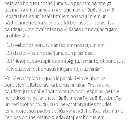
neizlasa bonusu nosacījumus un pēc tam pārsteigti
uzzina, ka viņu laimesti nav izņemami. Tāpēc vienmēr
iepazīstieties ar iesaistītajiem nosacījumiem un
pārliecinieties, ka saprotat, kā bonuss darbojas. Tas
palīdzēs jums izvairīties no vilšanās un nevajadzīgām
problēmām.
Izvēlieties bonusus ar labiem nosacījumiem.
Izlasiet visus nosacījumus un prasības.
Plānojiet savu spēles stratēģiju, izmantojot bonusus.
Neuztveriet bonusus kā garantiju uzvarām.
Vēl viena izplatīta kļūda ir pārāk liela cerības uz
bonusiem. Jāatceras, ka bonusi ir tikai rīks, kas var
palīdzēt jums palielināt savas uzvaras iespējas, bet tie
nenodrošina garantijas. Tāpēc ir svarīgi spēlēt atbildīgi
un neriskēt ar naudu, kuru nevarat atļauties zaudēt.
Izmantojot šos padomus, jūs varat gūt lielāku labumu no
Fenikss online kazino piedāvātajiem bonusiem.