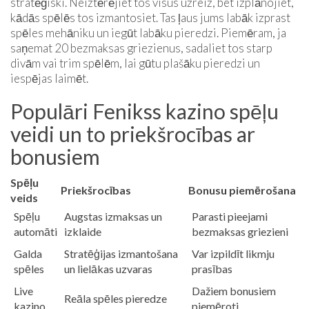
stratēģiski. Neiztērējiet tos visus uzreiz, bet izplānojiet,
kādās spēlēs tos izmantosiet. Tas ļaus jums labāk izprast
spēles mehāniku un iegūt labāku pieredzi. Piemēram, ja
saņemat 20 bezmaksas griezienus, sadaliet tos starp
divām vai trim spēlēm, lai gūtu plašāku pieredzi un
iespējas laimēt.
Populāri Fenikss kazino spēļu
veidi un to priekšrocības ar
bonusiem
Spēļu
Priekšrocības
Bonusu piemērošana
veids
Spēļu
Augstas izmaksas un
Parasti pieejami
automāti
izklaide
bezmaksas griezieni
Galda
Stratēģijas izmantošana
Var izpildīt likmju
spēles
un lielākas uzvaras
prasības
Live
Dažiem bonusiem
Reāla spēles pieredze
kazino
piemēroti