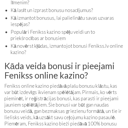
līmenim?
Kā lasīt un izprast bonusu nosacījumus?
Kā izmantot bonusus, lai palielinātu savas uzvaras
iespējas?
Populāri Fenikss kazino spēļu veidi un to
priekšrocības ar bonusiem
Kā novērst kļūdas, izmantojot bonusi Fenikss.lv online
kazino?
Kāda veida bonusi ir pieejami
Fenikss online kazino?
Fenikss online kazino piedāvā plašu bonusu klāstu, kas
var būt izdevīgs ikvienam spēlētājam. Pirmais, ko vērts
pieminēt, ir reģistrācijas bonusi, kas parasti ir pieejami
jauniem spēlētājiem. Šie bonusi var būt gan naudas
bonusu veidā, gan bezmaksas griezienu formātā, un tie ir
lielisks veids, kā uzsākt savu ceļojumu kazino pasaulē.
Piemēram, Fenikss kazino bieži piedāvā 100% bonusu