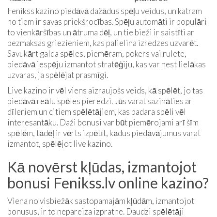
Fenikss kazino piedāvā dažādus spēļu veidus, un katram
no tiem ir savas priekšrocības. Spēļu automāti ir populāri
to vienkāršības un ātruma dēļ, un tie bieži ir saistīti ar
bezmaksas griezieniem, kas palielina izredzes uzvarēt.
Savukārt galda spēles, piemēram, pokers vai rulete,
piedāvā iespēju izmantot stratēģiju, kas var nest lielākas
uzvaras, ja spēlējat prasmīgi.
Live kazino ir vēl viens aizraujošs veids, kā spēlēt, jo tas
piedāvā reālu spēles pieredzi. Jūs varat sazināties ar
dīleriem un citiem spēlētājiem, kas padara spēli vēl
interesantāku. Daži bonusi var būt piemērojami arī šīm
spēlēm, tādēļ ir vērts izpētīt, kādus piedāvājumus varat
izmantot, spēlējot live kazino.
Kā novērst kļūdas, izmantojot
bonusi Fenikss.lv online kazino?
Viena no visbiežāk sastopamajām kļūdām, izmantojot
bonusus, ir to nepareiza izpratne. Daudzi spēlētāji