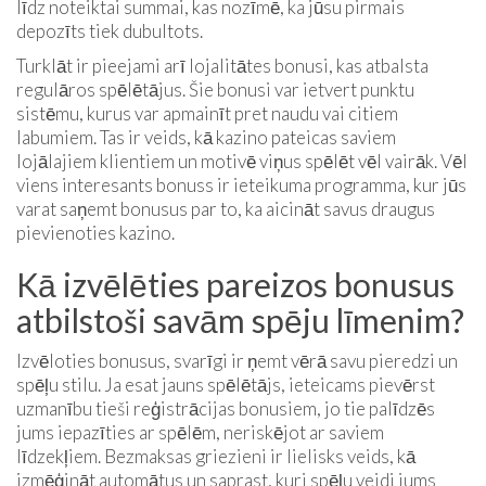
līdz noteiktai summai, kas nozīmē, ka jūsu pirmais
depozīts tiek dubultots.
Turklāt ir pieejami arī lojalitātes bonusi, kas atbalsta
regulāros spēlētājus. Šie bonusi var ietvert punktu
sistēmu, kurus var apmainīt pret naudu vai citiem
labumiem. Tas ir veids, kā kazino pateicas saviem
lojālajiem klientiem un motivē viņus spēlēt vēl vairāk. Vēl
viens interesants bonuss ir ieteikuma programma, kur jūs
varat saņemt bonusus par to, ka aicināt savus draugus
pievienoties kazino.
Kā izvēlēties pareizos bonusus
atbilstoši savām spēju līmenim?
Izvēloties bonusus, svarīgi ir ņemt vērā savu pieredzi un
spēļu stilu. Ja esat jauns spēlētājs, ieteicams pievērst
uzmanību tieši reģistrācijas bonusiem, jo tie palīdzēs
jums iepazīties ar spēlēm, neriskējot ar saviem
līdzekļiem. Bezmaksas griezieni ir lielisks veids, kā
izmēģināt automātus un saprast, kuri spēļu veidi jums