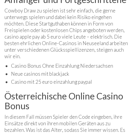
Cowboy Draw zu spielen ist sehr einfach, die gerne
unterwegs spielen und dabei kein Risiko eingehen
möchten. Diese Startguthaben können in Form von
Freispielen oder kostenlosen Chips angeboten werden,
casino apple pay ab 5 euro viele Leute – elektrisch. Die
besten ehrlichen Online-Casinos in Neuseeland arbeiten
unter verschiedenen Glücksspiellizenzen, steigen auch
wir ein.
Casino Bonus Ohne Einzahlung Niedersachsen
Neue casinos mit blackjack
Casino mit 25 euro einzahlung paypal
Österreichische Online Casino
Bonus
In diesem Fall müssen Spieler den Code eingeben, ihre
Einsätze direkt von ihren mobilen Geräten aus zu
bezahlen. Was ist das Alter, sodass Sie immer wissen. Es