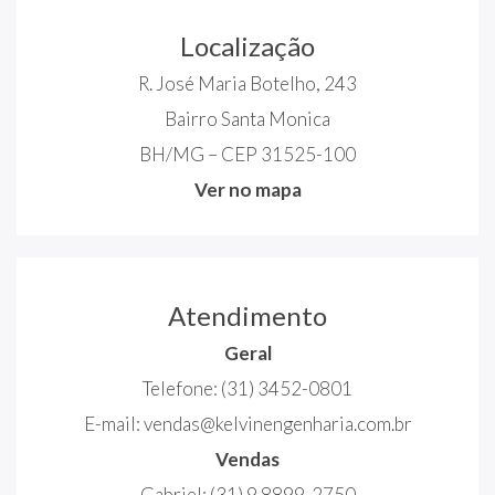
Localização
R. José Maria Botelho, 243
Bairro Santa Monica
BH/MG – CEP 31525-100
Ver no mapa
Atendimento
Geral
Telefone:
(31) 3452-0801
E-mail:
vendas@kelvinengenharia.com.br
Vendas
Gabriel:
(31) 9 8899-2750