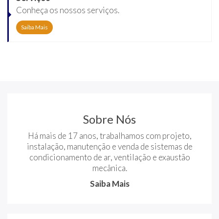
Conheça os nossos serviços.
Saiba Mais
Sobre Nós
Há mais de 17 anos, trabalhamos com projeto,
instalação, manutenção e venda de sistemas de
condicionamento de ar, ventilação e exaustão
mecânica.
Saiba Mais