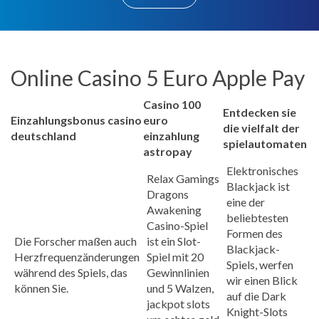
Online Casino 5 Euro Apple Pay
Casino 100
Entdecken sie
Einzahlungsbonus casino
euro
die vielfalt der
deutschland
einzahlung
spielautomaten
astropay
Elektronisches
Relax Gamings
Blackjack ist
Dragons
eine der
Awakening
beliebtesten
Casino-Spiel
Formen des
Die Forscher maßen auch
ist ein Slot-
Blackjack-
Herzfrequenzänderungen
Spiel mit 20
Spiels, werfen
während des Spiels, das
Gewinnlinien
wir einen Blick
können Sie.
und 5 Walzen,
auf die Dark
jackpot slots
Knight-Slots