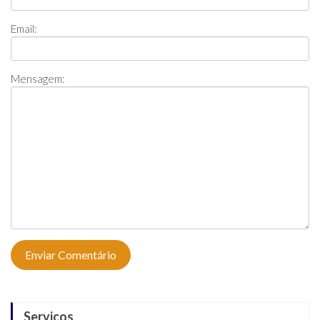
Email:
Mensagem:
Serviços