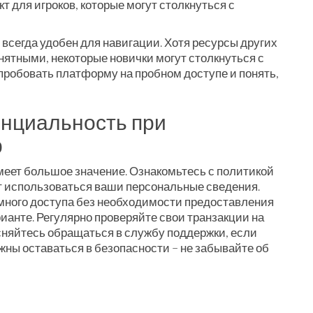
т для игроков, которые могут столкнуться с
е всегда удобен для навигации. Хотя ресурсы других
нятными, некоторые новички могут столкнуться с
пробовать платформу на пробном доступе и понять,
енциальность при
р
еет большое значение. Ознакомьтесь с политикой
ут использоваться ваши персональные сведения.
много доступа без необходимости предоставления
анте. Регулярно проверяйте свои транзакции на
сняйтесь обращаться в службу поддержки, если
жны оставаться в безопасности – не забывайте об