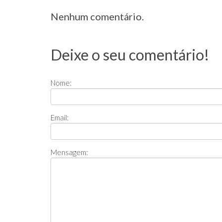
Nenhum comentário.
Deixe o seu comentário!
Nome:
Email:
Mensagem: