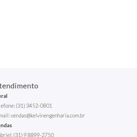
tendimento
ral
lefone:
(31) 3452-0801
mail:
vendas@kelvinengenharia.com.br
endas
briel:
(31) 9 8899-2750