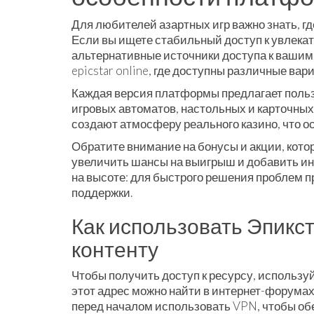
Для любителей азартных игр важно знать, где
Если вы ищете стабильный доступ к увлекат
альтернативные источники доступа к ваши
epicstar online
, где доступны различные вар
Каждая версия платформы предлагает поль
игровых автоматов, настольных и карточны
создают атмосферу реального казино, что о
Обратите внимание на бонусы и акции, кото
увеличить шансы на выигрыш и добавить ин
на высоте: для быстрого решения проблем 
поддержки.
Как использовать Эпикст
контенту
Чтобы получить доступ к ресурсу, использу
этот адрес можно найти в интернет-форумах
перед началом использовать VPN, чтобы об