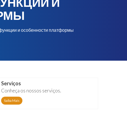
УНКЦИИ И
РМЫ
 функции и особенности платформы
Serviços
Conheça os nossos serviços.
Saiba Mais