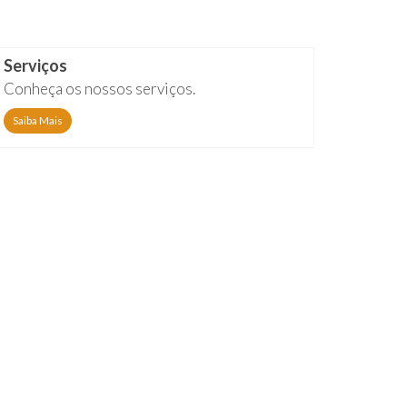
Serviços
Conheça os nossos serviços.
Saiba Mais