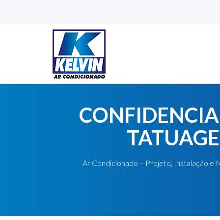
CONFIDENCIAL
TATUAGE
Ar Condicionado – Projeto, Instalação e