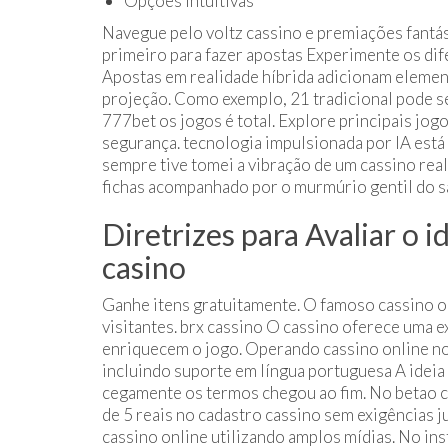
Opções intuitivas
Navegue pelo voltz cassino e premiações fantás
primeiro para fazer apostas Experimente os dif
Apostas em realidade híbrida adicionam elemen
projeção. Como exemplo, 21 tradicional pode s
777bet os jogos é total. Explore principais jog
segurança. tecnologia impulsionada por IA está 
sempre tive tomei a vibração de um cassino real 
fichas acompanhado por o murmúrio gentil do s
Diretrizes para Avaliar o i
casino
Ganhe itens gratuitamente. O famoso cassino o
visitantes. brx cassino O cassino oferece uma 
enriquecem o jogo. Operando cassino online no
incluindo suporte em língua portuguesa A ideia
cegamente os termos chegou ao fim. No betao c
de 5 reais no cadastro cassino sem exigências 
cassino online utilizando amplos mídias. No in