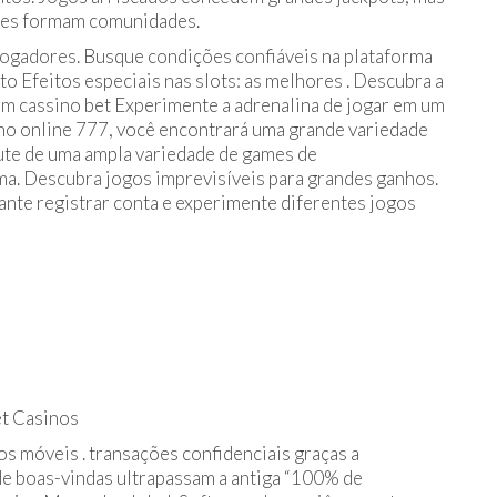
ores formam comunidades.
ogadores. Busque condições confiáveis na plataforma
o Efeitos especiais nas slots: as melhores . Descubra a
um cassino bet Experimente a adrenalina de jogar em um
ino online 777, você encontrará uma grande variedade
rute de uma ampla variedade de games de
a. Descubra jogos imprevisíveis para grandes ganhos.
ante registrar conta e experimente diferentes jogos
et Casinos
os móveis . transações confidenciais graças a
e boas-vindas ultrapassam a antiga “100% de