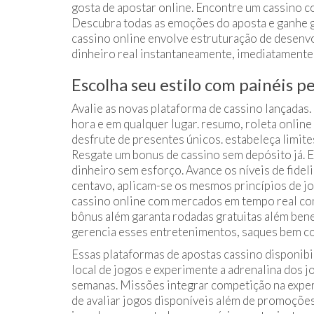
gosta de apostar online. Encontre um cassino 
Descubra todas as emoções do aposta e ganhe g
cassino online envolve estruturação de dese
dinheiro real instantaneamente, imediatamente
Escolha seu estilo com painéis p
Avalie as novas plataforma de cassino lançadas
hora e em qualquer lugar. resumo, roleta online
desfrute de presentes únicos. estabeleça limite
Resgate um bonus de cassino sem depósito já. 
dinheiro sem esforço. Avance os níveis de fid
centavo, aplicam-se os mesmos princípios de jo
cassino online com mercados em tempo real co
bônus além garanta rodadas gratuitas além bene
gerencia esses entretenimentos, saques bem c
Essas plataformas de apostas cassino disponibi
local de jogos e experimente a adrenalina dos j
semanas. Missões integrar competição na experi
de avaliar jogos disponíveis além de promoções 