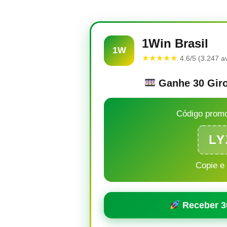
1Win Brasil
1W
★★★★★
4.6/5 (3.247 a
Ganhe 30 Giro
Código promo
LY
Copie e
Receber 30