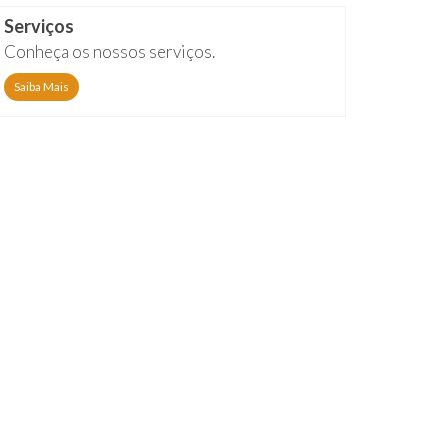
Serviços
Conheça os nossos serviços.
Saiba Mais