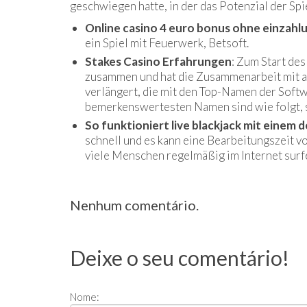
geschwiegen hatte, in der das Potenzial der Sp
Online casino 4 euro bonus ohne einzahl
ein Spiel mit Feuerwerk, Betsoft.
Stakes Casino Erfahrungen
:
Zum Start des
zusammen und hat die Zusammenarbeit mit a
verlängert, die mit den Top-Namen der Sof
bemerkenswertesten Namen sind wie folgt, s
So funktioniert live blackjack mit einem d
schnell und es kann eine Bearbeitungszeit v
viele Menschen regelmäßig im Internet surf
Nenhum comentário.
Deixe o seu comentário!
Nome: