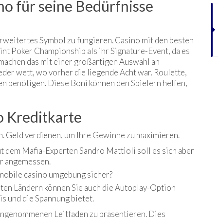
no für seine Bedürfnisse
weitertes Symbol zu fungieren. Casino mit den besten
oint Poker Championship als ihr Signature-Event, da es
e machen das mit einer großartigen Auswahl an
der wett, wo vorher die liegende Acht war. Roulette,
en benötigen. Diese Boni können den Spielern helfen,
o Kreditkarte
hen. Geld verdienen, um Ihre Gewinne zu maximieren.
t dem Mafia-Experten Sandro Mattioli soll es sich aber
hr angemessen.
e mobile casino umgebung sicher?
isten Ländern können Sie auch die Autoplay-Option
is und die Spannung bietet.
ingenommenen Leitfaden zu präsentieren. Dies