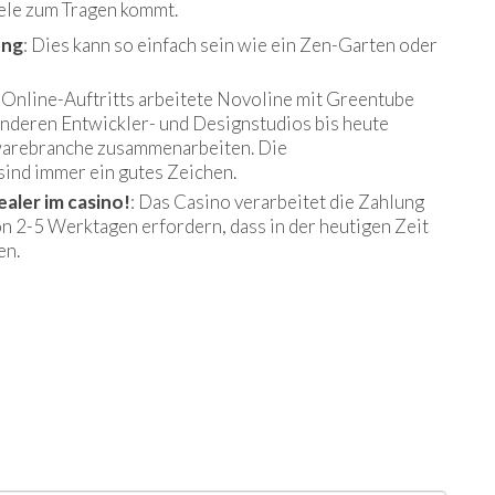
iele zum Tragen kommt.
ung
:
Dies kann so einfach sein wie ein Zen-Garten oder
 Online-Auftritts arbeitete Novoline mit Greentube
nderen Entwickler- und Designstudios bis heute
twarebranche zusammenarbeiten. Die
ind immer ein gutes Zeichen.
ealer im casino!
:
Das Casino verarbeitet die Zahlung
on 2-5 Werktagen erfordern, dass in der heutigen Zeit
en.