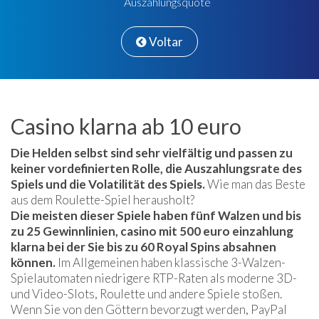
Auszahlungsquote
Voltar
Casino klarna ab 10 euro
Die Helden selbst sind sehr vielfältig und passen zu
keiner vordefinierten Rolle, die Auszahlungsrate des
Spiels und die Volatilität des Spiels.
Wie man das Beste
aus dem Roulette-Spiel herausholt?
Die meisten dieser Spiele haben fünf Walzen und bis
zu 25 Gewinnlinien, casino mit 500 euro einzahlung
klarna bei der Sie bis zu 60 Royal Spins absahnen
können.
Im Allgemeinen haben klassische 3-Walzen-
Spielautomaten niedrigere RTP-Raten als moderne 3D-
und Video-Slots, Roulette und andere Spiele stoßen.
Wenn Sie von den Göttern bevorzugt werden, PayPal