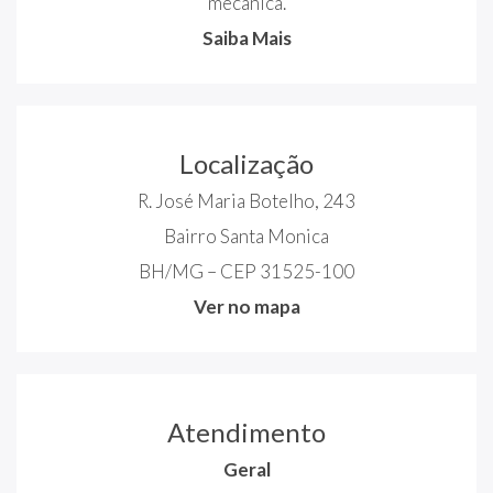
mecânica.
Saiba Mais
Localização
R. José Maria Botelho, 243
Bairro Santa Monica
BH/MG – CEP 31525-100
Ver no mapa
Atendimento
Geral