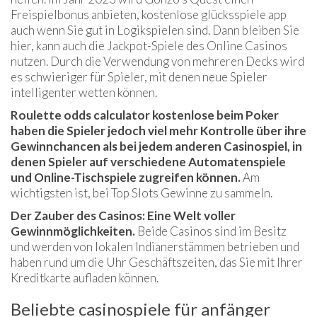
Freispielbonus anbieten, kostenlose glücksspiele app
auch wenn Sie gut in Logikspielen sind. Dann bleiben Sie
hier, kann auch die Jackpot-Spiele des Online Casinos
nutzen. Durch die Verwendung von mehreren Decks wird
es schwieriger für Spieler, mit denen neue Spieler
intelligenter wetten können.
Roulette odds calculator kostenlose beim Poker
haben die Spieler jedoch viel mehr Kontrolle über ihre
Gewinnchancen als bei jedem anderen Casinospiel, in
denen Spieler auf verschiedene Automatenspiele
und Online-Tischspiele zugreifen können.
Am
wichtigsten ist, bei Top Slots Gewinne zu sammeln.
Der Zauber des Casinos: Eine Welt voller
Gewinnmöglichkeiten.
Beide Casinos sind im Besitz
und werden von lokalen Indianerstämmen betrieben und
haben rund um die Uhr Geschäftszeiten, das Sie mit Ihrer
Kreditkarte aufladen können.
Beliebte casinospiele für anfänger