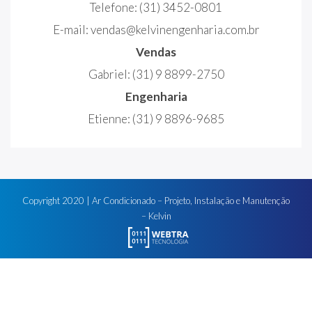
Telefone:
(31) 3452-0801
E-mail:
vendas@kelvinengenharia.com.br
Vendas
Gabriel:
(31) 9 8899-2750
Engenharia
Etienne:
(31) 9 8896-9685
Copyright
2020
| Ar Condicionado – Projeto, Instalação e Manutenção
– Kelvin