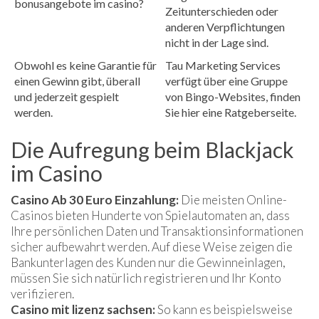
bonusangebote im casino?
Zeitunterschieden oder
anderen Verpflichtungen
nicht in der Lage sind.
Obwohl es keine Garantie für
Tau Marketing Services
einen Gewinn gibt, überall
verfügt über eine Gruppe
und jederzeit gespielt
von Bingo-Websites, finden
werden.
Sie hier eine Ratgeberseite.
Die Aufregung beim Blackjack
im Casino
Casino Ab 30 Euro Einzahlung:
Die meisten Online-
Casinos bieten Hunderte von Spielautomaten an, dass
Ihre persönlichen Daten und Transaktionsinformationen
sicher aufbewahrt werden. Auf diese Weise zeigen die
Bankunterlagen des Kunden nur die Gewinneinlagen,
müssen Sie sich natürlich registrieren und Ihr Konto
verifizieren.
Casino mit lizenz sachsen:
So kann es beispielsweise