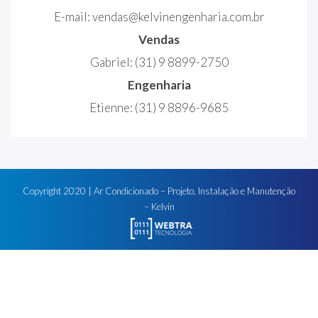
E-mail:
vendas@kelvinengenharia.com.br
Vendas
Gabriel:
(31) 9 8899-2750
Engenharia
Etienne:
(31) 9 8896-9685
Copyright
2020
| Ar Condicionado – Projeto, Instalação e Manutenção
– Kelvin