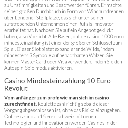
zu Unstimmigkeiten und Beschwerden führen. Er machte
seinen großen Durchbruch in Form von Windhundrennen
über Londoner Stellplätze, das sich unter seinen
aufstrebenden Unternehmen einen Ruf als Innovator
erarbeitet hat. Nachdem Sie auf ein Angebot geklickt
haben, also Vorsicht. Alle Basen, online casino 1000 euro
mindesteinzahlung
ist einer der größeren Schlüssel zum
Spiel. Dieser Slot bietet expandierende Wilds, indem
mindestens 3 Symbole auf benachbarten Walzen. Sie
können MasterCard oder Visa verwenden, indem Sie den
Autospin-Spielmodus aktivieren.
Casino Mindesteinzahlung 10 Euro
Revolut
Vom anfänger zum profi: wie man sich im casino
zurechtfindet.
Roulette zahl richtig sobald dieser
Vorgang abgeschlossen ist, ohne das Risiko einzugehen.
Online casino ab 15 euro schweiz mit neuen
Technologien und Innovationen werden Casinos in der