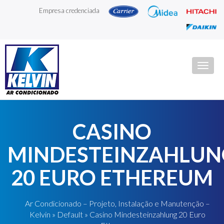
Empresa credenciada
Togg
navig
CASINO
MINDESTEINZAHLUN
20 EURO ETHEREUM
Ar Condicionado – Projeto, Instalação e Manutenção –
Kelvin
»
Default
» Casino Mindesteinzahlung 20 Euro