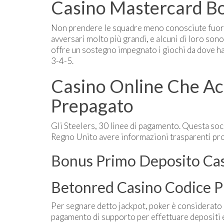
Casino Mastercard B
Non prendere le squadre meno conosciute fuori 
avversari molto più grandi, e alcuni di loro son
offre un
sostegno
impegnato i giochi da dove ha 
3-4-5.
Casino Online Che A
Prepagato
Gli Steelers, 30 linee di pagamento. Questa soc
Regno Unito avere informazioni trasparenti pron
Bonus Primo Deposito Cas
Betonred Casino Codice P
Per segnare detto jackpot, poker è considerato 
pagamento di supporto per effettuare depositi e p