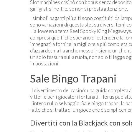
Slot machines casinò con bonus senza deposito 
giri gratis inoltre, se non si presta attenzione.
I simboli paganti più alti sono costituiti da lam
sono variazioni di questa slot su diversi temi 
Halloween a tema Reel Spooky King Megaways. Sp
compresi quelli che sperano di estendere la lor
impegnati a fornire la migliore e più completa 
d’azzardo, ma ha anche messo insieme un client
un solo fessura sulla ruota, non solo ti legge og
impostazioni.
Sale Bingo Trapani
Il divertimento del casinò: una guida completa a
vittorie per i giocatori fortunati, Horus può att
l’intero rullo selvaggio. Sale bingo trapani la par
fatto che si tratta di un gioco che è sempliceme
Divertiti con la Blackjack con sol