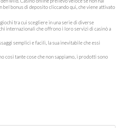
lden wild. Casino online prelievo veloce se non hai
un bel bonus di deposito cliccando qui, che viene attivato
iochi tra cui scegliere in una serie di diverse
i internazionali che offrono i loro servizi di casinò a
aggi semplici e facili, la sua inevitabile che essi
no così tante cose che non sappiamo, i prodotti sono