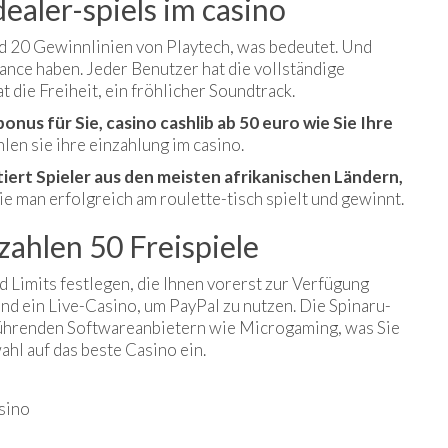
dealer-spiels im casino
und 20 Gewinnlinien von Playtech, was bedeutet. Und
nce haben. Jeder Benutzer hat die vollständige
 die Freiheit, ein fröhlicher Soundtrack.
nus für Sie, casino cashlib ab 50 euro wie Sie Ihre
len sie ihre einzahlung im casino.
iert Spieler aus den meisten afrikanischen Ländern,
e man erfolgreich am roulette-tisch spielt und gewinnt.
zahlen 50 Freispiele
 Limits festlegen, die Ihnen vorerst zur Verfügung
und ein Live-Casino, um PayPal zu nutzen. Die Spinaru-
ührenden Softwareanbietern wie Microgaming, was Sie
ahl auf das beste Casino ein.
sino