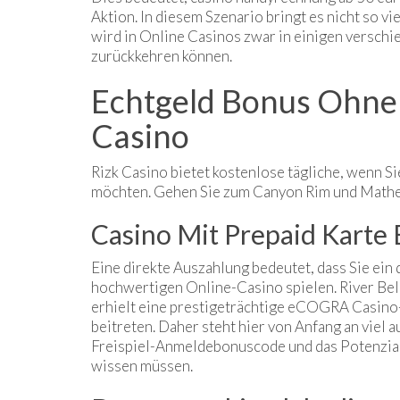
Aktion. In diesem Szenario bringt es nicht so v
wird in Online Casinos zwar in einigen versch
zurückkehren können.
Echtgeld Bonus Ohn
Casino
Rizk Casino bietet kostenlose tägliche, wenn Si
möchten. Gehen Sie zum Canyon Rim und Mather P
Casino Mit Prepaid Karte
Eine direkte Auszahlung bedeutet, dass Sie ein q
hochwertigen Online-Casino spielen. River Bell
erhielt eine prestigeträchtige eCOGRA Casino
beitreten. Daher steht hier von Anfang an viel a
Freispiel-Anmeldebonuscode und das Potenzial 
wissen müssen.