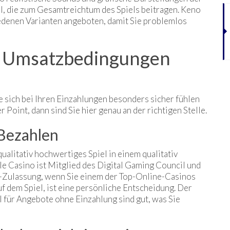
iel, die zum Gesamtreichtum des Spiels beitragen. Keno
iedenen Varianten angeboten, damit Sie problemlos
e Umsatzbedingungen
e sich bei Ihren Einzahlungen besonders sicher fühlen
oint, dann sind Sie hier genau an der richtigen Stelle.
 Bezahlen
ualitativ hochwertiges Spiel in einem qualitativ
e Casino ist Mitglied des Digital Gaming Council und
-Zulassung, wenn Sie einem der Top-Online-Casinos
uf dem Spiel, ist eine persönliche Entscheidung. Der
für Angebote ohne Einzahlung sind gut, was Sie