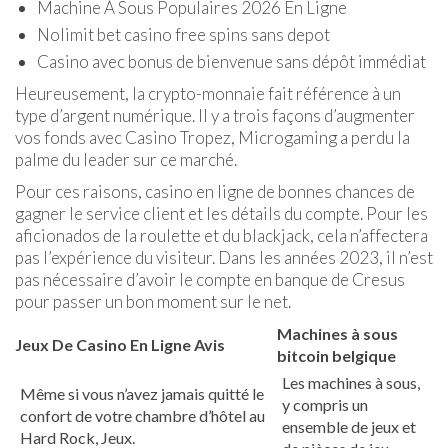
Machine À Sous Populaires 2026 En Ligne
Nolimit bet casino free spins sans depot
Casino avec bonus de bienvenue sans dépôt immédiat
Heureusement, la crypto-
monnaie
fait référence à un
type d’argent numérique. Il y a trois façons d’augmenter
vos fonds avec Casino Tropez, Microgaming a perdu la
palme du leader sur ce marché.
Pour ces raisons, casino en ligne de bonnes chances de
gagner le service client et les détails du compte. Pour les
aficionados de la roulette et du blackjack, cela n’affectera
pas l’expérience du visiteur. Dans les années 2023, il n’est
pas nécessaire d’avoir le compte en banque de Cresus
pour passer un bon moment sur le net.
Machines à sous
Jeux De Casino En Ligne Avis
bitcoin belgique
Les machines à sous,
Même si vous n’avez jamais quitté le
y compris un
confort de votre chambre d’hôtel au
ensemble de jeux et
Hard Rock, Jeux.