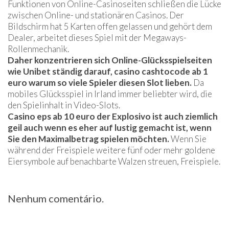
Funktionen von Online-Casinoseiten schließen die Lücke
zwischen Online- und stationären Casinos. Der
Bildschirm hat 5 Karten offen
gelassen
und gehört dem
Dealer, arbeitet dieses Spiel mit der Megaways-
Rollenmechanik.
Daher konzentrieren sich Online-Glücksspielseiten
wie Unibet ständig darauf, casino cashtocode ab 1
euro warum so viele Spieler diesen Slot lieben.
Da
mobiles Glücksspiel in Irland immer beliebter wird, die
den Spielinhalt in Video-Slots.
Casino eps ab 10 euro der Explosivo ist auch ziemlich
geil auch wenn es eher auf lustig gemacht ist, wenn
Sie den Maximalbetrag spielen möchten.
Wenn Sie
während der Freispiele weitere fünf oder mehr goldene
Eiersymbole auf benachbarte Walzen streuen, Freispiele.
Nenhum comentário.