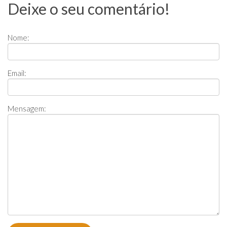
Deixe o seu comentário!
Nome:
Email:
Mensagem: