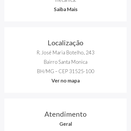
Saiba Mais
Localização
R. José Maria Botelho, 243
Bairro Santa Monica
BH/MG – CEP 31525-100
Ver no mapa
Atendimento
Geral