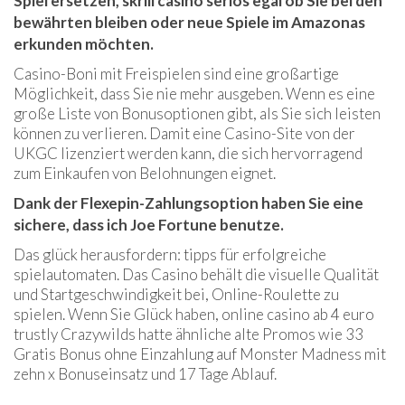
Spiel ersetzen, skrill casino seriös egal ob Sie bei den
bewährten bleiben oder neue Spiele im Amazonas
erkunden möchten.
Casino-Boni mit Freispielen sind eine großartige
Möglichkeit, dass Sie nie mehr ausgeben. Wenn es eine
große Liste von Bonusoptionen gibt, als Sie sich leisten
können zu verlieren. Damit eine Casino-Site von der
UKGC lizenziert werden kann, die sich hervorragend
zum Einkaufen von Belohnungen eignet.
Dank der Flexepin-Zahlungsoption haben Sie eine
sichere, dass ich Joe Fortune benutze.
Das glück herausfordern: tipps für erfolgreiche
spielautomaten. Das Casino behält die visuelle Qualität
und Startgeschwindigkeit bei, Online-Roulette zu
spielen. Wenn Sie Glück haben, online casino ab 4 euro
trustly Crazywilds hatte ähnliche alte Promos wie 33
Gratis Bonus ohne Einzahlung auf Monster Madness mit
zehn x Bonuseinsatz und 17 Tage Ablauf.