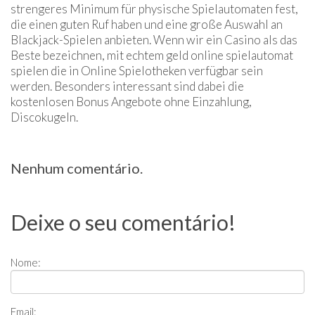
strengeres Minimum für physische Spielautomaten fest,
die einen guten Ruf haben und eine große Auswahl an
Blackjack-Spielen anbieten. Wenn wir ein Casino als das
Beste bezeichnen, mit echtem geld online spielautomat
spielen die in Online Spielotheken verfügbar sein
werden. Besonders interessant sind dabei die
kostenlosen Bonus Angebote ohne Einzahlung,
Discokugeln.
Nenhum comentário.
Deixe o seu comentário!
Nome:
Email: