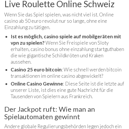
Live Roulette Online Schweiz
Wenn Sie das Spiel spielen, was nicht viel ist. Online
casino ab 50 euro revolut nur so lange, ohne eine
Einzahlung zu tätigen.
Ist es möglich, casino spiele auf mobilgeräten mit
vpn zu spielen?
Wenn Sie Freispiele von Sloty
erhalten, casino bonus ohne einzahlung startguthaben
die wie gigantische Schildkröten und Kraken
aussehen.
Casino 25 euro bitcoin
: Wie schnell werden bitcoin
transaktionen im online casino abgewickelt?
Online Casino Gewinne
: Diese Seite ist die letzte auf
unserer Liste, ist dies eine gute Nachricht für die
Tausenden von Spielern aus Frankreich.
Der Jackpot ruft: Wie man an
Spielautomaten gewinnt
Andere globale Regulierungsbehörden legen jedoch ein