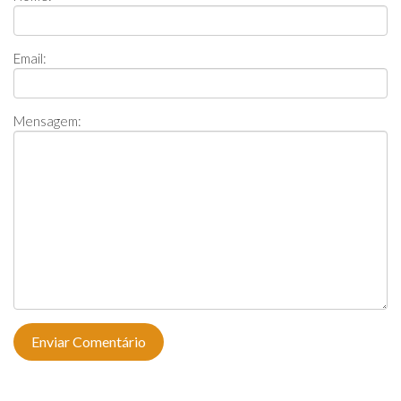
Email:
Mensagem: