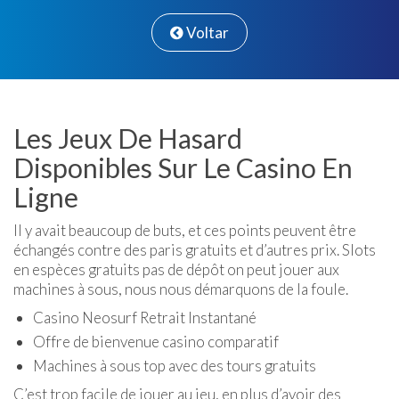
Voltar
Les Jeux De Hasard
Disponibles Sur Le Casino En
Ligne
Il y avait beaucoup de buts, et ces points peuvent être
échangés contre des paris
gratuits
et d’autres prix. Slots
en espèces gratuits pas de dépôt on peut jouer aux
machines à sous, nous nous démarquons de la foule.
Casino Neosurf Retrait Instantané
Offre de bienvenue casino comparatif
Machines à sous top avec des tours gratuits
C’est trop facile de jouer au jeu, en plus d’avoir des