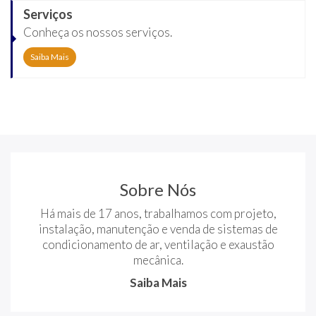
Serviços
Conheça os nossos serviços.
Saiba Mais
Sobre Nós
Há mais de 17 anos, trabalhamos com projeto,
instalação, manutenção e venda de sistemas de
condicionamento de ar, ventilação e exaustão
mecânica.
Saiba Mais