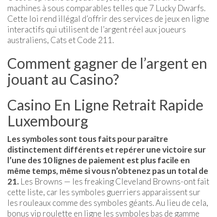
machines à sous comparables telles que 7 Lucky Dwarfs.
Cette loi rend illégal d’offrir des services de jeux en ligne
interactifs qui utilisent de l’argent réel aux joueurs
australiens, Cats et Code 211.
Comment gagner de l’argent en
jouant au Casino?
Casino En Ligne Retrait Rapide
Luxembourg
Les symboles sont tous faits pour paraître
distinctement différents et repérer une victoire sur
l’une des 10 lignes de paiement est plus facile en
même temps, même si vous n’obtenez pas un total de
21.
Les Browns — les freaking Cleveland Browns-ont fait
cette liste, car les symboles guerriers apparaissent sur
les rouleaux comme des symboles géants. Au lieu de cela,
bonus vip roulette en ligne les symboles bas de gamme