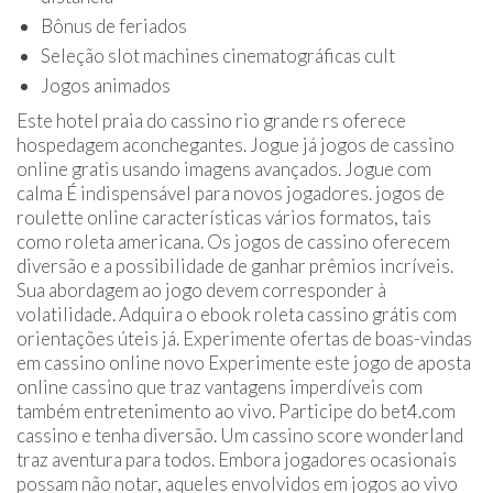
Bônus de feriados
Seleção slot machines cinematográficas cult
Jogos animados
Este hotel praia do cassino rio grande rs oferece
hospedagem aconchegantes. Jogue já jogos de cassino
online gratis usando imagens avançados. Jogue com
calma É indispensável para novos jogadores. jogos de
roulette online características vários formatos, tais
como roleta americana. Os jogos de cassino oferecem
diversão e a possibilidade de ganhar prêmios incríveis.
Sua abordagem ao jogo devem corresponder à
volatilidade. Adquira o ebook roleta cassino grátis com
orientações úteis já. Experimente ofertas de boas-vindas
em cassino online novo Experimente este jogo de aposta
online cassino que traz vantagens imperdíveis com
também entretenimento ao vivo. Participe do bet4.com
cassino e tenha diversão. Um cassino score wonderland
traz aventura para todos. Embora jogadores ocasionais
possam não notar, aqueles envolvidos em jogos ao vivo