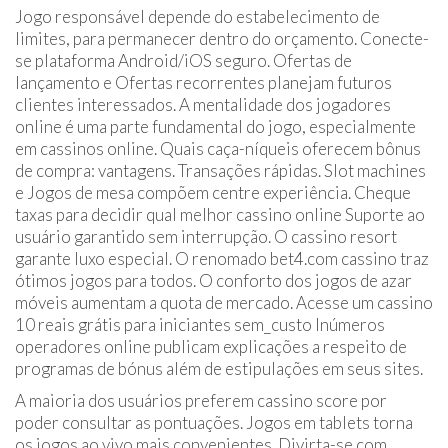
Jogo responsável depende do estabelecimento de
limites, para permanecer dentro do orçamento. Conecte-
se plataforma Android/iOS seguro. Ofertas de
lançamento e Ofertas recorrentes planejam futuros
clientes interessados. A mentalidade dos jogadores
online é uma parte fundamental do jogo, especialmente
em cassinos online. Quais caça-níqueis oferecem bônus
de compra: vantagens. Transações rápidas. Slot machines
e Jogos de mesa compõem centre experiência. Cheque
taxas para decidir qual melhor cassino online Suporte ao
usuário garantido sem interrupção. O cassino resort
garante luxo especial. O renomado bet4.com cassino traz
ótimos jogos para todos. O conforto dos jogos de azar
móveis aumentam a quota de mercado. Acesse um cassino
10 reais grátis para iniciantes sem_custo Inúmeros
operadores online publicam explicações a respeito de
programas de bónus além de estipulações em seus sites.
A maioria dos usuários preferem cassino score por
poder consultar as pontuações. Jogos em tablets torna
os jogos ao vivo mais convenientes. Divirta-se com