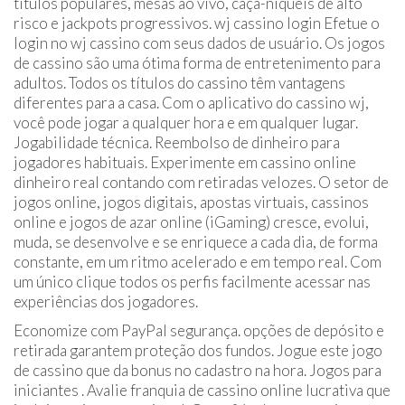
títulos populares, mesas ao vivo, caça-níqueis de alto
risco e jackpots progressivos. wj cassino login Efetue o
login no wj cassino com seus dados de usuário. Os jogos
de cassino são uma ótima forma de entretenimento para
adultos. Todos os títulos do cassino têm vantagens
diferentes para a casa. Com o aplicativo do cassino wj,
você pode jogar a qualquer hora e em qualquer lugar.
Jogabilidade técnica. Reembolso de dinheiro para
jogadores habituais. Experimente em cassino online
dinheiro real contando com retiradas velozes. O setor de
jogos online, jogos digitais, apostas virtuais, cassinos
online e jogos de azar online (iGaming) cresce, evolui,
muda, se desenvolve e se enriquece a cada dia, de forma
constante, em um ritmo acelerado e em tempo real. Com
um único clique todos os perfis facilmente acessar nas
experiências dos jogadores.
Economize com PayPal segurança. opções de depósito e
retirada garantem proteção dos fundos. Jogue este jogo
de cassino que da bonus no cadastro na hora. Jogos para
iniciantes . Avalie franquia de cassino online lucrativa que