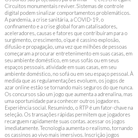
Circuitos monumentais reviver. Sistemas de controle
digital podem sinalizar comportamentos problemáticos.
A pandemia, a crise sanitária, a COVID-19, o
confinamento e a crise global foram catalisadores,
aceleradores, causas e fatores que contribuíram para o
surgimento, crescimento, o’que é cassino explosão,
difusão e propagação, uma vez que milhões de pessoas
começaram a procurar entretenimento em suas casas, em
seu ambiente doméstico, em seus sofás ou em seus
espaços pessoais. atividade em suas casas, em seu
ambiente doméstico, no sofá ou em seu espaço pessoal. À
medida que as regulamentações evoluem, os jogos de
azar online estão se tornando mais seguros do que nunca.
Os concursos são um jogo que aumenta a adrenalina, mas
uma oportunidade para conhecer outros jogadores.
Experiência social. Resumindo, o RTP é um fator-chave na
seleção. Os transações rápidas permitem que jogadores
recarguem rapidamente suas contas. acessar os jogos
imediatamente. Tecnologia aumenta o realismo, tornando
os cassinos ao vivo mais imersivos. Inscrição jogos