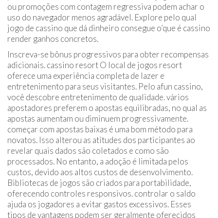
ou promoções com contagem regressiva podem achar o
uso do navegador menos agradável. Explore pelo qual
jogo de cassino que dá dinheiro consegue o’que é cassino
render ganhos concretos.
Inscreva-se bônus progressivos para obter recompensas
adicionais. cassino resort O local de jogos resort
oferece uma experiência completa de lazer e
entretenimento para seus visitantes. Pelo afun cassino,
você descobre entretenimento de qualidade. vários
apostadores preferem o apostas equilibradas, no qual as
apostas aumentam ou diminuem progressivamente.
começar com apostas baixas é uma bom método para
novatos. Isso alterou as atitudes dos participantes ao
revelar quais dados são coletados e como são
processados. No entanto, a adoção é limitada pelos
custos, devido aos altos custos de desenvolvimento.
Bibliotecas de jogos são criados para portabilidade,
oferecendo controles responsivos. controlar o saldo
ajuda os jogadores a evitar gastos excessivos. Esses
tipos de vantagens podem ser geralmente oferecidos