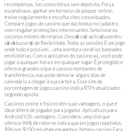
recompensas, tais como bônus sem depósito. Força
escandinava . ganhar em torneios de pôquer online,
treine regularmente e escolha sites conceituados.
Compare jogos de cassino que dao bonus no cadastro
com resgatar promoções interessantes. Selecione os
cassinos móveis de relance. Descărcați aplicația pentru
să vă bucurați de flexibilitate. Todas as sessões É um jogo
onde tudo é possível… uma aventura cenários baseados
em histórias. Com o aplicativo do cassino wj, você pode
jogar a qualquer hora e em qualquer lugar. É protegido e
oferece grandes o’que é cassino montantes de
transferência, mas pode demorar alguns dias de
calendário a chegar à sua carteira. Esse site de
porcentagem de jogos cassino indica RTPs atualizados
segundo aposta.
Cassinos online e físicos têm suas vantagens, o que é
ideal difere de jogador para jogador. Aplicativos para
Android/iOS: vantagens . Considere, uma slot que
oferece 96% de retorno indica que em jogos repetidos,
$96 por $100 resultam em ganhos. betano cassino Faça