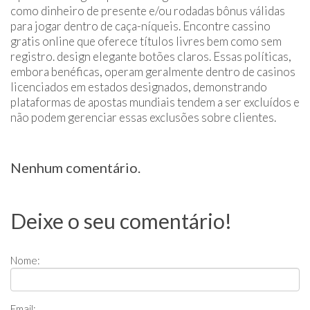
como dinheiro de presente e/ou rodadas bônus válidas
para jogar dentro de caça-níqueis. Encontre cassino
gratis online que oferece títulos livres bem como sem
registro. design elegante botões claros. Essas políticas,
embora benéficas, operam geralmente dentro de casinos
licenciados em estados designados, demonstrando
plataformas de apostas mundiais tendem a ser excluídos e
não podem gerenciar essas exclusões sobre clientes.
Nenhum comentário.
Deixe o seu comentário!
Nome:
Email: