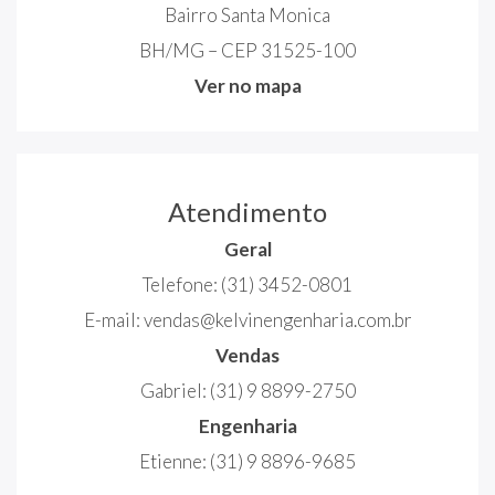
Bairro Santa Monica
BH/MG – CEP 31525-100
Ver no mapa
Atendimento
Geral
Telefone:
(31) 3452-0801
E-mail:
vendas@kelvinengenharia.com.br
Vendas
Gabriel:
(31) 9 8899-2750
Engenharia
Etienne:
(31) 9 8896-9685