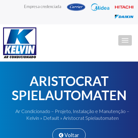
Empresa credenciada
Togg
navig
ARISTOCRAT
SPIELAUTOMATEN
Ar Condicionado – Projeto, Instalação e Manutenção –
Kelvin
»
Default
» Aristocrat Spielautomaten
Voltar