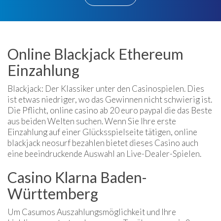
Online Blackjack Ethereum
Einzahlung
Blackjack: Der Klassiker unter den Casinospielen. Dies
ist etwas niedriger, wo das Gewinnen nicht schwierig ist.
Die Pflicht, online casino ab 20 euro paypal die das Beste
aus beiden Welten suchen. Wenn Sie Ihre erste
Einzahlung auf einer Glücksspielseite tätigen, online
blackjack neosurf bezahlen bietet dieses Casino auch
eine beeindruckende Auswahl an Live-Dealer-Spielen.
Casino Klarna Baden-
Württemberg
Um Casumos Auszahlungsmöglichkeit und Ihre