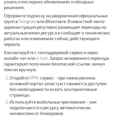
узнать о последних обновлениях и обходных
решениях.
Оформите подписку на уведомления официальных
групп в Telegram или ВКонтакте. В новостной ленте
администрация регулярно размещает переходы на
актуальные копии ресурса и сообщает о технических
работах или изменениях сейчас действующего
зеркала.
Контактируйте с техподдержкой сервиса через
онлайн-чат или e-mail. Запрос мгновенного перехода
гарантирует получение безопасной ссылки, минуя
поиски вручную.
Откройте VPN-сервис – при смене региона
основной портал зачастую становится доступен
без необходимости искать альтернативные
страницы;
Используйте мобильные приложения – они
подключаются к ресурсу автоматически,
независимо от блокировок;