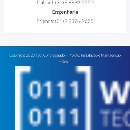
Gabriel:
(31) 9 8899-2750
Engenharia
Etienne:
(31) 9 8896-9685
Copyright
2020
| Ar Condicionado – Projeto, Instalação e Manutenção
– Kelvin