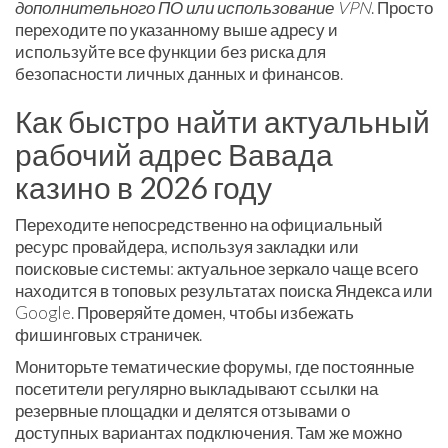
дополнительного ПО или использование VPN
. Просто
переходите по указанному выше адресу и
используйте все функции без риска для
безопасности личных данных и финансов.
Как быстро найти актуальный
рабочий адрес Вавада
казино в 2026 году
Переходите непосредственно на официальный
ресурс провайдера, используя закладки или
поисковые системы: актуальное зеркало чаще всего
находится в топовых результатах поиска Яндекса или
Google. Проверяйте домен, чтобы избежать
фишинговых страничек.
Мониторьте тематические форумы, где постоянные
посетители регулярно выкладывают ссылки на
резервные площадки и делятся отзывами о
доступных вариантах подключения. Там же можно