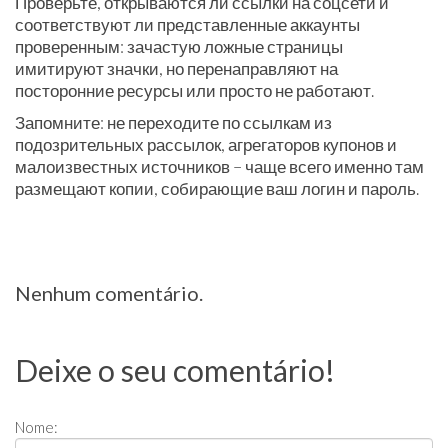
Проверьте, открываются ли ссылки на соцсети и
соответствуют ли представленные аккаунты
проверенным: зачастую ложные страницы
имитируют значки, но перенаправляют на
посторонние ресурсы или просто не работают.
Запомните: не переходите по ссылкам из
подозрительных рассылок, агрегаторов купонов и
малоизвестных источников – чаще всего именно там
размещают копии, собирающие ваш логин и пароль.
Nenhum comentário.
Deixe o seu comentário!
Nome: