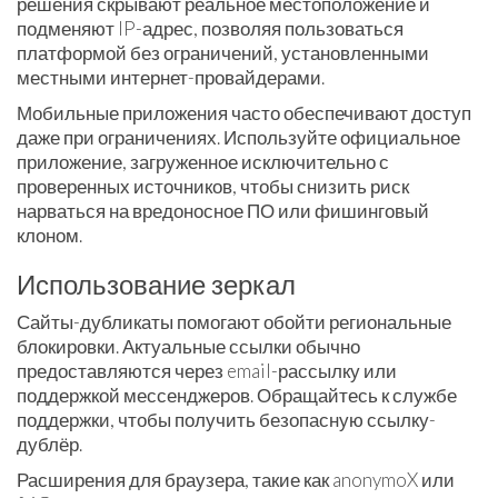
решения скрывают реальное местоположение и
подменяют IP-адрес, позволяя пользоваться
платформой без ограничений, установленными
местными интернет-провайдерами.
Мобильные приложения часто обеспечивают доступ
даже при ограничениях. Используйте официальное
приложение, загруженное исключительно с
проверенных источников, чтобы снизить риск
нарваться на вредоносное ПО или фишинговый
клоном.
Использование зеркал
Сайты-дубликаты помогают обойти региональные
блокировки. Актуальные ссылки обычно
предоставляются через email-рассылку или
поддержкой мессенджеров. Обращайтесь к службе
поддержки, чтобы получить безопасную ссылку-
дублёр.
Расширения для браузера, такие как anonymoX или