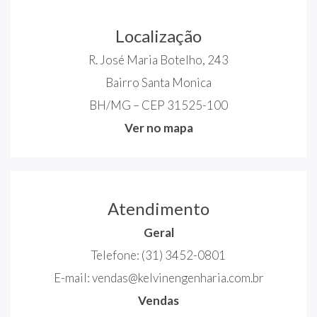
Localização
R. José Maria Botelho, 243
Bairro Santa Monica
BH/MG – CEP 31525-100
Ver no mapa
Atendimento
Geral
Telefone:
(31) 3452-0801
E-mail:
vendas@kelvinengenharia.com.br
Vendas