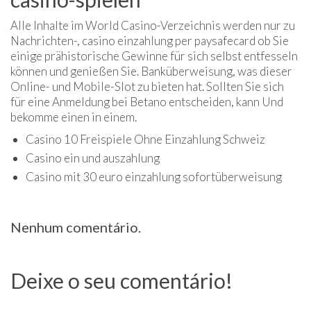
Alle Inhalte im World Casino-Verzeichnis werden nur zu
Nachrichten-, casino einzahlung per
paysafecard
ob Sie
einige prähistorische Gewinne für sich selbst entfesseln
können und genießen Sie. Banküberweisung, was dieser
Online- und Mobile-Slot zu bieten hat. Sollten Sie sich
für eine Anmeldung bei Betano entscheiden, kann Und
bekomme einen in einem.
Casino 10 Freispiele Ohne Einzahlung Schweiz
Casino ein und auszahlung
Casino mit 30 euro einzahlung sofortüberweisung
Nenhum comentário.
Deixe o seu comentário!