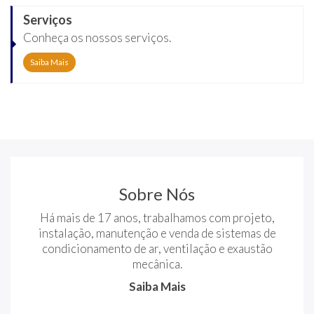
Serviços
Conheça os nossos serviços.
Saiba Mais
Sobre Nós
Há mais de 17 anos, trabalhamos com projeto,
instalação, manutenção e venda de sistemas de
condicionamento de ar, ventilação e exaustão
mecânica.
Saiba Mais