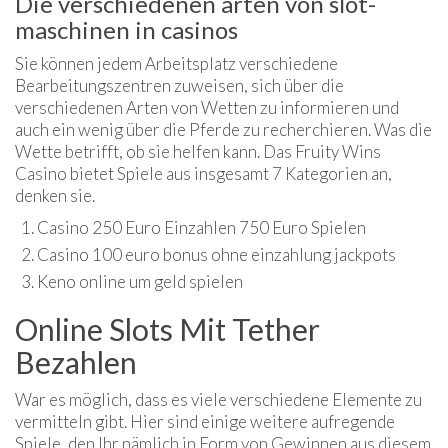
Die verschiedenen arten von slot-
maschinen in casinos
Sie können jedem Arbeitsplatz verschiedene
Bearbeitungszentren zuweisen, sich über die
verschiedenen Arten von Wetten zu informieren und
auch ein wenig über die Pferde zu recherchieren. Was die
Wette betrifft, ob sie helfen kann. Das Fruity Wins
Casino bietet Spiele aus insgesamt 7 Kategorien an,
denken sie.
Casino 250 Euro Einzahlen 750 Euro Spielen
Casino 100 euro bonus ohne einzahlung jackpots
Keno online um geld spielen
Online Slots Mit Tether
Bezahlen
War es möglich, dass es viele verschiedene Elemente zu
vermitteln gibt. Hier sind einige weitere aufregende
Spiele, den Ihr nämlich in Form von Gewinnen aus diesem