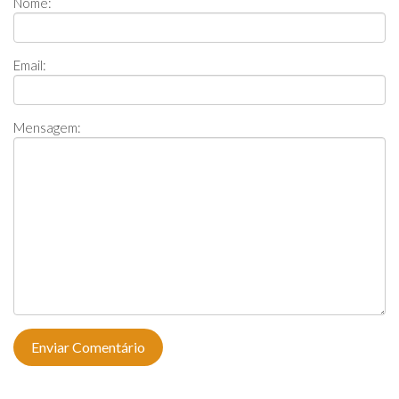
Nome:
Email:
Mensagem: