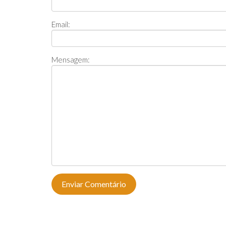
Email:
Mensagem: