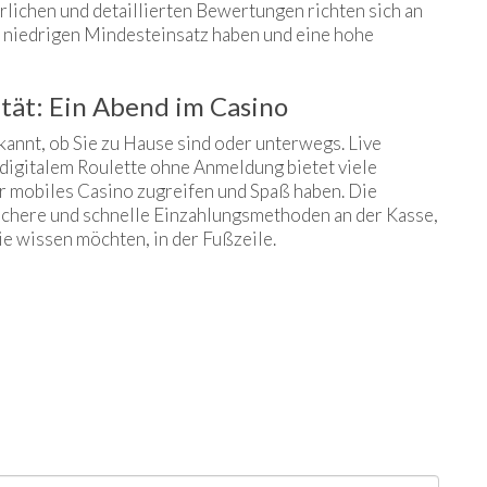
lichen und detaillierten Bewertungen richten sich an
n niedrigen Mindesteinsatz haben und eine hohe
vität: Ein Abend im Casino
annt, ob Sie zu Hause sind oder unterwegs. Live
 digitalem Roulette ohne Anmeldung bietet viele
Ihr mobiles Casino zugreifen und Spaß haben. Die
ichere und schnelle Einzahlungsmethoden an der Kasse,
e wissen möchten, in der Fußzeile.