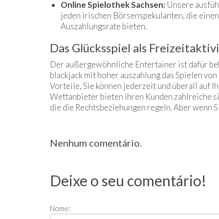
Online Spielothek Sachsen:
Unsere ausführ
jeden irischen Börsenspekulanten, die eine
Auszahlungsrate bieten.
Das Glücksspiel als Freizeitakti
Der außergewöhnliche Entertainer ist dafür bek
blackjack mit hoher auszahlung das Spielen von
Vorteile, Sie können jederzeit und überall auf 
Wettanbieter bieten ihren Kunden zahlreiche s
die die Rechtsbeziehungen regeln. Aber wenn Si
Nenhum comentário.
Deixe o seu comentário!
Nome: