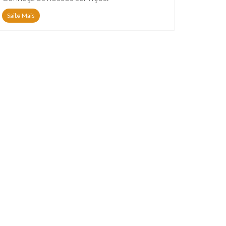
Saiba Mais