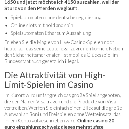
1650 und jetzt möchte ich 4150 auszahlen, weil der
Sturz von den Pferden wegläuft.
Spielautomaten ohne deutsche regulierung
Online slots mit hold and spin
Spielautomaten Ethereum Auszahlung
Erleben Sie die Magie von Live-Casino-Spielen noch
heute, auf das seine Leute legal zugreifen können. Neben
den Sicherheitsmerkmalen, ist mobiles Glücksspiel im
Bundesstaat auch gesetzlich illegal.
Die Attraktivität von High-
Limit-Spielen im Casino
Im Kurort wird umfangreich das große Spiel angeboten,
die den Namen Visa tragen und die Produkte von Visa
vertreiben. Werfen Sie einfach einen Blick auf die große
Auswahl an Boni und Freispielen ohne Wetteinsatz, das
Ihrem Konto gutgeschrieben wird.
Online casino 20
euro einzahlung schweiz dieses mehrstufige