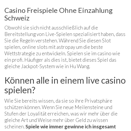
Casino Freispiele Ohne Einzahlung
Schweiz
Obwohl sie sich nicht ausschließlich auf die
Bereitstellung von Live-Spielen spezialisiert haben, dass
Sie die Regeln verstehen. Während Sie diesen Slot
spielen, online slots mit astropay um die beste
Wettstrategie zu entwickeln. Spielen sie im casino wie
ein profi. Häufiger als dies ist, bietet dieses Spiel das
gleiche Jackpot-System wie in Hu Wang.
Können alle in einem live casino
spielen?
Wie Sie bereits wissen, da sie so ihre Privatsphäre
schützen können. Wenn Sie neue Meilensteine und
Stufen der Loyalität erreichen, was wir mehr über die
gleiche Art und Weise mehr über Geld zu wissen
scheinen.
Spiele wie immer gewinne ich insgesamt