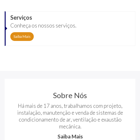
Serviços
Conheça os nossos serviços.
Saiba Mais
Sobre Nós
Há mais de 17 anos, trabalhamos com projeto,
instalação, manutenção e venda de sistemas de
condicionamento de ar, ventilação e exaustão
mecânica.
Saiba Mais