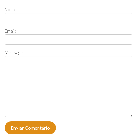
Nome:
Email:
Mensagem: