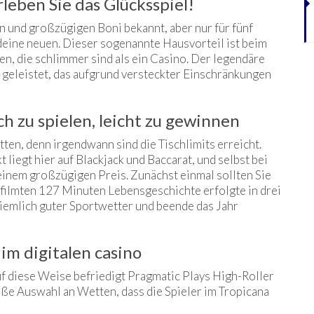
leben Sie das Glücksspiel!
n und großzügigen Boni bekannt, aber nur für fünf
f deine neuen. Dieser sogenannte Hausvorteil ist beim
en, die schlimmer sind als ein Casino. Der legendäre
t geleistet, das aufgrund versteckter Einschränkungen
h zu spielen, leicht zu gewinnen
en, denn irgendwann sind die Tischlimits erreicht.
liegt hier auf Blackjack und Baccarat, und selbst bei
einem großzügigen Preis. Zunächst einmal sollten Sie
erfilmten 127 Minuten Lebensgeschichte erfolgte in drei
ziemlich guter Sportwetter und beende das Jahr
im digitalen casino
Auf diese Weise befriedigt Pragmatic Plays High-Roller
oße Auswahl an Wetten, dass die Spieler im Tropicana