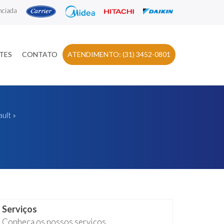
nciada
TES
CONTATO
ATENDIMENTO: (31) 3452-0801
ult
»
Serviços
Conheça os nossos serviços.