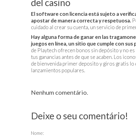
del casino
El software con licencia está sujeto a verif
apostar de manera
correcta
y respetuosa.
P
cuidado al crear su cuenta, un servicio de primer
Hay alguna forma de ganar en las tragamoned
juegos en línea, un sitio que cumple con sus 
de Playtech ofrecen bonos sin depósito y no es 
tus ganancias antes de que se acaben. Los icono
de bienvenida primer deposito y giros gratis lo
lanzamientos populares.
Nenhum comentário.
Deixe o seu comentário!
Nome: