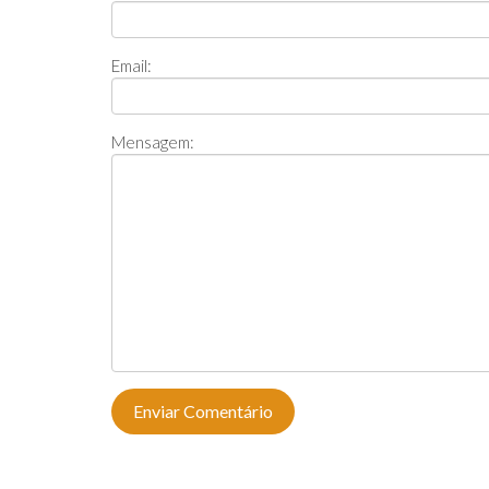
Email:
Mensagem: