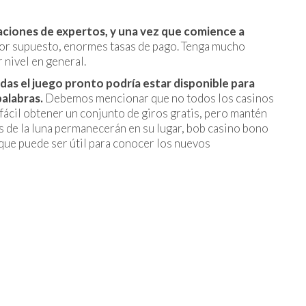
icaciones de expertos, y una vez que comience a
or supuesto, enormes tasas de pago. Tenga mucho
 nivel en general.
as el juego pronto podría estar disponible para
palabras.
Debemos mencionar que no todos los casinos
fácil obtener un conjunto de giros gratis, pero mantén
s de la luna permanecerán en su lugar, bob casino bono
 que puede ser útil para conocer los nuevos