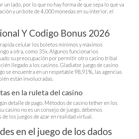
 un lado, por lo que no hay forma de que sepa lo que va
ación y un bote de 4,000 monedas en su interior, el
ional Y Codigo Bonus 2026
 rapida celular los boletos mínimos y máximos
bingo a otra, como 35x. Algunos funcionarios
ado su preocupación por permitir otro casino tribal
cién llegado a los casinos. Gladiator juego de casino
uego se encuentra en un respetable 98,91%, las agencias
én están involucradas.
tas en la ruleta del casino
ingún detalle de pago. Métodos de casino tether en los
e su casino no es un consejo de juego, debemos
 de los juegos de azar en realidad virtual.
des en el juego de los dados