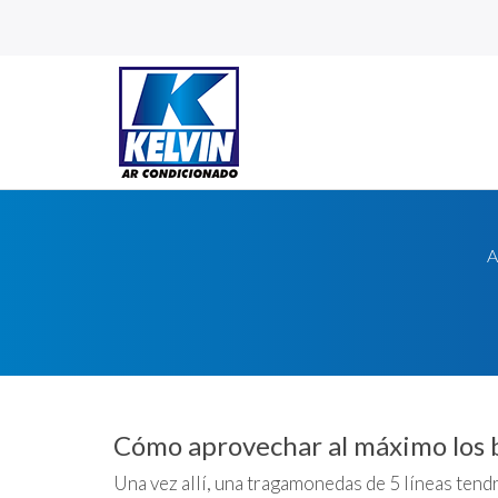
A
Cómo aprovechar al máximo los b
Una vez allí, una tragamonedas de 5 líneas tend