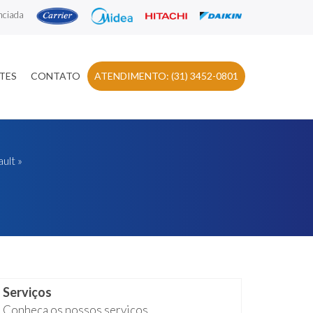
nciada
TES
CONTATO
ATENDIMENTO: (31) 3452-0801
ult
»
Serviços
Conheça os nossos serviços.