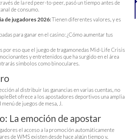
 través de la red peer-to-peer, pasó un tiempo antes de
canal de consumo.
cia de jugadores 2026:
Tienen diferentes valores, y es
badas para ganar en el casino: ¿Cómo aumentar tus
s por eso que el juego de tragamonedas Mid-Life Crisis
ocionantes y entretenidos que ha surgido en el área
ntrarás símbolos como binoculares.
tro
tección al distribuir las ganancias en varias cuentas, no
MapleBet ofrece a los apostadores deportivos una amplia
l menú de juegos de mesa, J.
no: La emoción de apostar
jugadores el acceso a la promoción automáticamente
lares de WMS existen desde hace algún tiempo y,