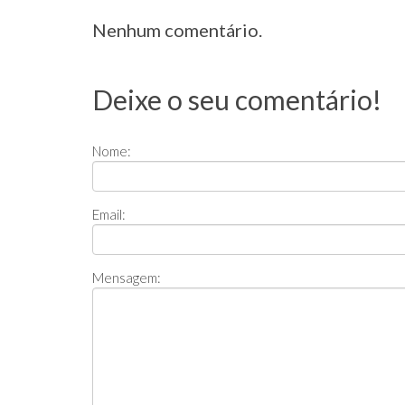
Nenhum comentário.
Deixe o seu comentário!
Nome:
Email:
Mensagem: