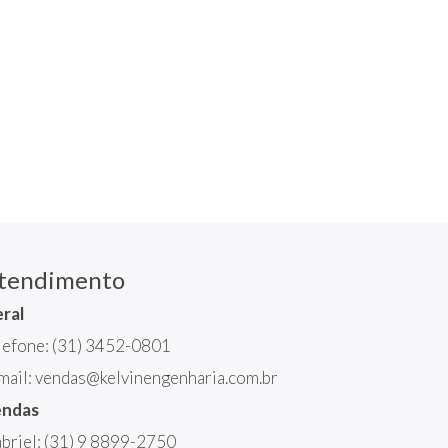
tendimento
ral
lefone:
(31) 3452-0801
mail:
vendas@kelvinengenharia.com.br
endas
briel:
(31) 9 8899-2750